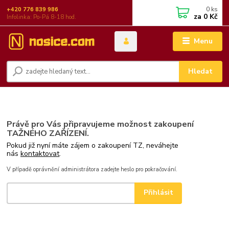
0
ks
+420 776 839 986
za
0 Kč
Infolinka: Po-Pá 8-18 hod.
Menu
Hledat
Právě pro Vás připravujeme možnost zakoupení
TAŽNÉHO ZAŘÍZENÍ.
Pokud již nyní máte zájem o zakoupení TZ, neváhejte
nás
kontaktovat
.
V případě oprávnění administrátora zadejte heslo pro pokračování.