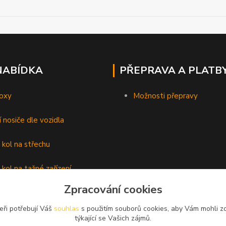
NABÍDKA
PŘEPRAVA A PLATB
oxy
Možnosti přepravy
í nosiče dle vozidla
 kol na střechu
 kol na tažné zařízení
Zpracování cookies
lyží
eři potřebují Váš
souhlas
s použitím souborů cookies, aby Vám mohli z
é nosiče
týkající se Vašich zájmů.