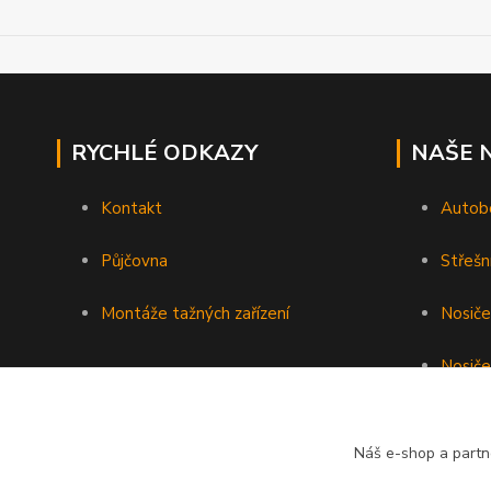
RYCHLÉ ODKAZY
NAŠE 
Kontakt
Autob
Půjčovna
Střešn
Montáže tažných zařízení
Nosiče
Nosiče
Nosiče 
Náš e-shop a partn
Podéln