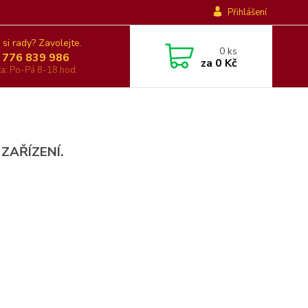
Přihlášení
 si rady? Zavolejte.
0
ks
 776 839 986
za
0 Kč
nka: Po-Pá 8-18 hod.
 ZAŘÍZENÍ.