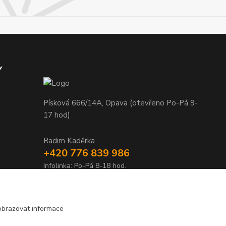
Y
Písková 666/14A, Opava (otevřeno Po-Pá 9-
17 hod)
Radim Kaděrka
+420 776 839 986
Infolinka: Po-Pá 8-18 hod.
info@nosice.com
obrazovat informace