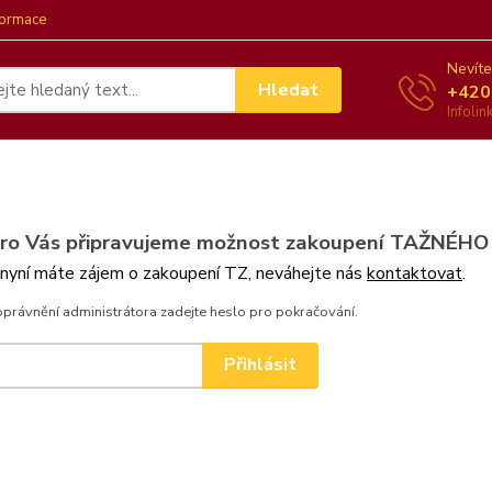
formace
Nevíte
Hledat
+420
Infoli
pro Vás připravujeme možnost zakoupení TAŽNÉHO
 nyní máte zájem o zakoupení TZ, neváhejte nás
kontaktovat
.
oprávnění administrátora zadejte heslo pro pokračování.