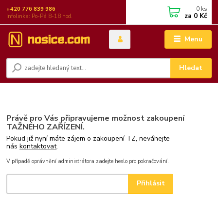
0
ks
+420 776 839 986
za
0 Kč
Infolinka: Po-Pá 8-18 hod.
Menu
Hledat
Právě pro Vás připravujeme možnost zakoupení
TAŽNÉHO ZAŘÍZENÍ.
Pokud již nyní máte zájem o zakoupení TZ, neváhejte
nás
kontaktovat
.
V případě oprávnění administrátora zadejte heslo pro pokračování.