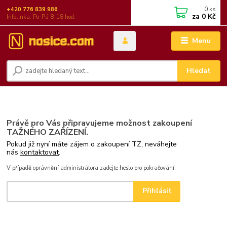
0
ks
+420 776 839 986
za
0 Kč
Infolinka: Po-Pá 8-18 hod.
Menu
Hledat
Právě pro Vás připravujeme možnost zakoupení
TAŽNÉHO ZAŘÍZENÍ.
Pokud již nyní máte zájem o zakoupení TZ, neváhejte
nás
kontaktovat
.
V případě oprávnění administrátora zadejte heslo pro pokračování.