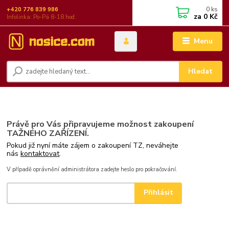
0
ks
+420 776 839 986
za
0 Kč
Infolinka: Po-Pá 8-18 hod.
Menu
Hledat
Právě pro Vás připravujeme možnost zakoupení
TAŽNÉHO ZAŘÍZENÍ.
Pokud již nyní máte zájem o zakoupení TZ, neváhejte
nás
kontaktovat
.
V případě oprávnění administrátora zadejte heslo pro pokračování.