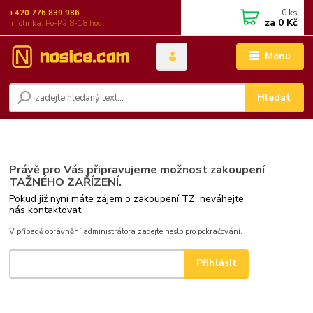
0
ks
+420 776 839 986
za
0 Kč
Infolinka: Po-Pá 8-18 hod.
Menu
Hledat
Právě pro Vás připravujeme možnost zakoupení
TAŽNÉHO ZAŘÍZENÍ.
Pokud již nyní máte zájem o zakoupení TZ, neváhejte
nás
kontaktovat
.
V případě oprávnění administrátora zadejte heslo pro pokračování.