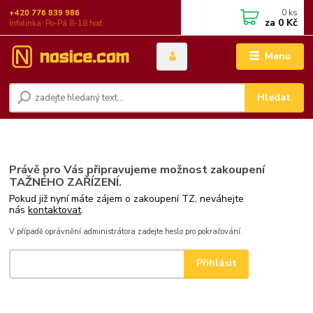
0
ks
+420 776 839 986
za
0 Kč
Infolinka: Po-Pá 8-18 hod.
Menu
Hledat
Právě pro Vás připravujeme možnost zakoupení
TAŽNÉHO ZAŘÍZENÍ.
Pokud již nyní máte zájem o zakoupení TZ, neváhejte
nás
kontaktovat
.
V případě oprávnění administrátora zadejte heslo pro pokračování.