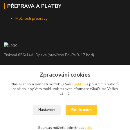
PŘEPRAVA A PLATBY
Možnosti přepravy
Písková 666/14A, Opava (otevřeno Po-Pá 9-17 hod)
Radim Kaděrka
Zpracování cookies
+420 776 839 986
Infolinka: Po-Pá 8-18 hod.
Náš e-shop a partneři potřebují Váš
souhlas
s použitím souborů
cookies, aby Vám mohli zobrazovat informace týkající se Vašich
info@nosice.com
zájmů.
Souhlasím
Nastavení
Souhlas můžete odmítnout
zde
.