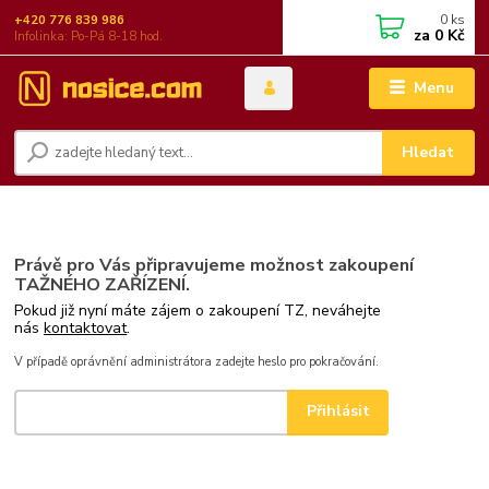
0
ks
+420 776 839 986
za
0 Kč
Infolinka: Po-Pá 8-18 hod.
Menu
Hledat
Právě pro Vás připravujeme možnost zakoupení
TAŽNÉHO ZAŘÍZENÍ.
Pokud již nyní máte zájem o zakoupení TZ, neváhejte
nás
kontaktovat
.
V případě oprávnění administrátora zadejte heslo pro pokračování.