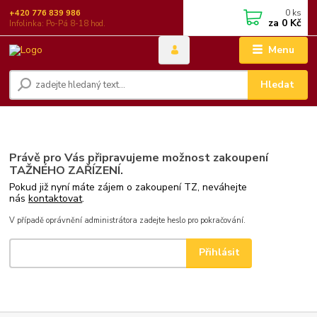
0
ks
+420 776 839 986
za
0 Kč
Infolinka: Po-Pá 8-18 hod.
Menu
Hledat
Právě pro Vás připravujeme možnost zakoupení
TAŽNÉHO ZAŘÍZENÍ.
Pokud již nyní máte zájem o zakoupení TZ, neváhejte
nás
kontaktovat
.
V případě oprávnění administrátora zadejte heslo pro pokračování.