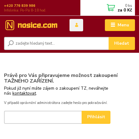
0
ks
+420 776 839 986
za
0 Kč
Infolinka: Po-Pá 8-18 hod.
Menu
Hledat
Právě pro Vás připravujeme možnost zakoupení
TAŽNÉHO ZAŘÍZENÍ.
Pokud již nyní máte zájem o zakoupení TZ, neváhejte
nás
kontaktovat
.
V případě oprávnění administrátora zadejte heslo pro pokračování.