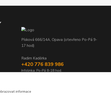
Y
Písková 666/14A, Opava (otevřeno Po-Pá 9-
17 hod)
Radim Kaděrka
+420 776 839 986
Infolinka: Po-Pá 8-18 hod.
info@nosice.com
obrazovat informace