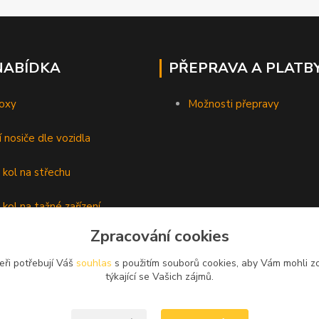
NABÍDKA
PŘEPRAVA A PLATB
oxy
Možnosti přepravy
í nosiče dle vozidla
 kol na střechu
 kol na tažné zařízení
Zpracování cookies
lyží
eři potřebují Váš
souhlas
s použitím souborů cookies, aby Vám mohli z
é nosiče
týkající se Vašich zájmů.