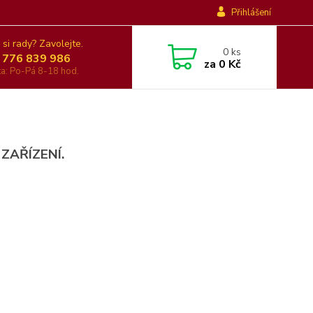
Přihlášení
 si rady? Zavolejte.
0
ks
 776 839 986
za
0 Kč
nka: Po-Pá 8-18 hod.
 ZAŘÍZENÍ.