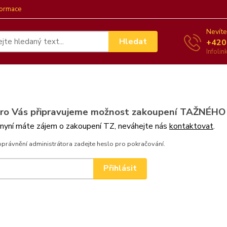
formace
Nevíte
Hledat
+420
Infoli
pro Vás připravujeme možnost zakoupení TAŽNÉHO
 nyní máte zájem o zakoupení TZ, neváhejte nás
kontaktovat
.
oprávnění administrátora zadejte heslo pro pokračování.