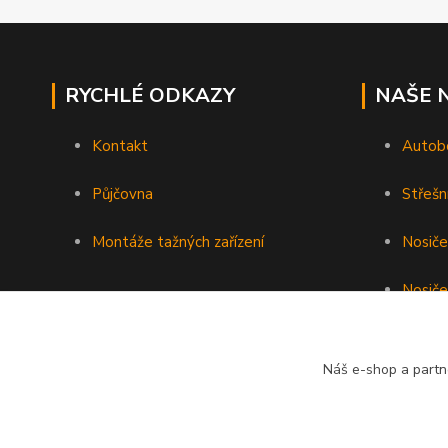
RYCHLÉ ODKAZY
NAŠE 
Kontakt
Autob
Půjčovna
Střešn
Montáže tažných zařízení
Nosiče
Nosiče
Nosiče 
Náš e-shop a partn
Podéln