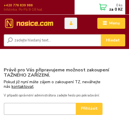
0
ks
+420 776 839 986
za
0 Kč
Infolinka: Po-Pá 8-18 hod.
Menu
Hledat
Právě pro Vás připravujeme možnost zakoupení
TAŽNÉHO ZAŘÍZENÍ.
Pokud již nyní máte zájem o zakoupení TZ, neváhejte
nás
kontaktovat
.
V případě oprávnění administrátora zadejte heslo pro pokračování.