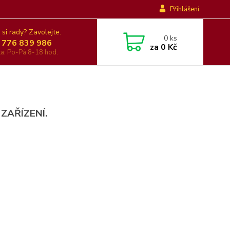
Přihlášení
 si rady? Zavolejte.
0
ks
 776 839 986
za
0 Kč
nka: Po-Pá 8-18 hod.
 ZAŘÍZENÍ.