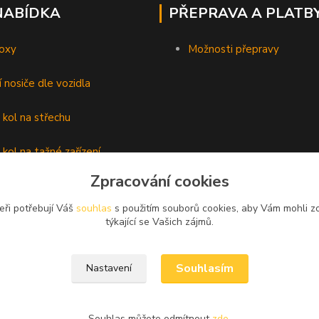
NABÍDKA
PŘEPRAVA A PLATB
oxy
Možnosti přepravy
í nosiče dle vozidla
 kol na střechu
 kol na tažné zařízení
Zpracování cookies
lyží
eři potřebují Váš
souhlas
s použitím souborů cookies, aby Vám mohli z
é nosiče
týkající se Vašich zájmů.
Souhlasím
Nastavení
Souhlas můžete odmítnout
zde
.