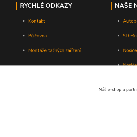
RYCHLÉ ODKAZY
NAŠE 
Kontakt
Autob
Půjčovna
Střešn
Montáže tažných zařízení
Nosiče
Nosiče
Nosiče 
Náš e-shop a partn
Podéln