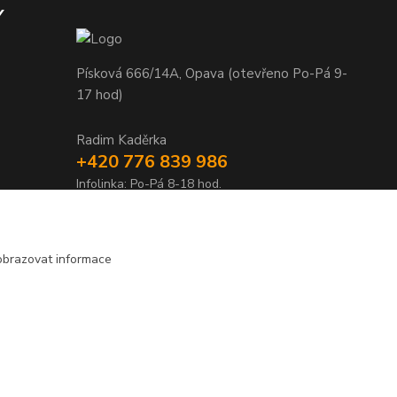
Y
Písková 666/14A, Opava (otevřeno Po-Pá 9-
17 hod)
Radim Kaděrka
+420 776 839 986
Infolinka: Po-Pá 8-18 hod.
info@nosice.com
obrazovat informace
Vytvořeno na
Eshop-rychle.cz