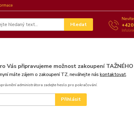
formace
Nevíte
Hledat
+420
Infoli
pro Vás připravujeme možnost zakoupení TAŽNÉHO
 nyní máte zájem o zakoupení TZ, neváhejte nás
kontaktovat
.
oprávnění administrátora zadejte heslo pro pokračování.