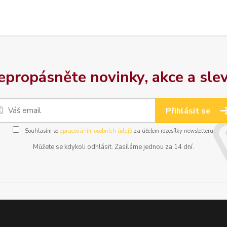
epropásněte novinky, akce a slev
Přihlásit se
Souhlasím se
zpracováním osobních údajů
za účelem rozesílky newsletteru.
Můžete se kdykoli odhlásit. Zasíláme jednou za 14 dní.