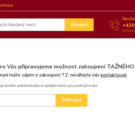
formace
Nevíte
Hledat
+420
Infoli
pro Vás připravujeme možnost zakoupení TAŽNÉHO
 nyní máte zájem o zakoupení TZ, neváhejte nás
kontaktovat
.
oprávnění administrátora zadejte heslo pro pokračování.