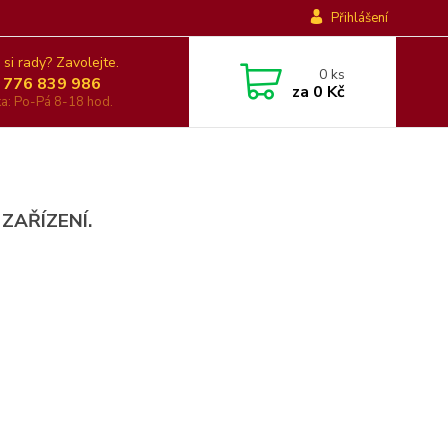
Přihlášení
 si rady? Zavolejte.
0
ks
 776 839 986
za
0 Kč
nka: Po-Pá 8-18 hod.
 ZAŘÍZENÍ.