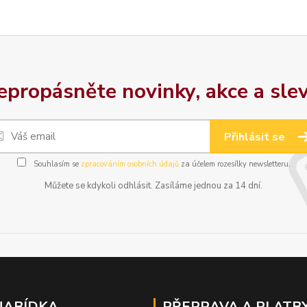
epropásněte novinky, akce a slev
Přihlásit se
Souhlasím se
zpracováním osobních údajů
za účelem rozesílky newsletteru.
Můžete se kdykoli odhlásit. Zasíláme jednou za 14 dní.
NABÍDKA
PŘEPRAVA A PLATB