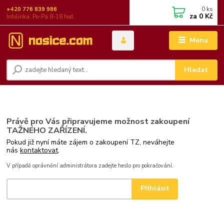
0
ks
+420 776 839 986
za
0 Kč
Infolinka: Po-Pá 8-18 hod.
Menu
Hledat
Právě pro Vás připravujeme možnost zakoupení
TAŽNÉHO ZAŘÍZENÍ.
Pokud již nyní máte zájem o zakoupení TZ, neváhejte
nás
kontaktovat
.
V případě oprávnění administrátora zadejte heslo pro pokračování.