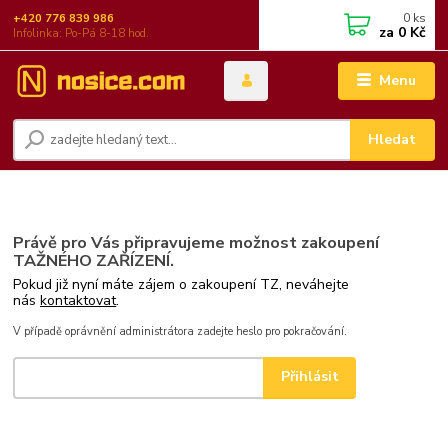
0
ks
+420 776 839 986
za
0 Kč
Infolinka: Po-Pá 8-18 hod.
Menu
Hledat
Právě pro Vás připravujeme možnost zakoupení
TAŽNÉHO ZAŘÍZENÍ.
Pokud již nyní máte zájem o zakoupení TZ, neváhejte
nás
kontaktovat
.
V případě oprávnění administrátora zadejte heslo pro pokračování.