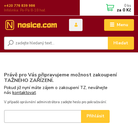
0
ks
+420 776 839 986
za
0 Kč
Infolinka: Po-Pá 8-18 hod.
Menu
Hledat
Právě pro Vás připravujeme možnost zakoupení
TAŽNÉHO ZAŘÍZENÍ.
Pokud již nyní máte zájem o zakoupení TZ, neváhejte
nás
kontaktovat
.
V případě oprávnění administrátora zadejte heslo pro pokračování.