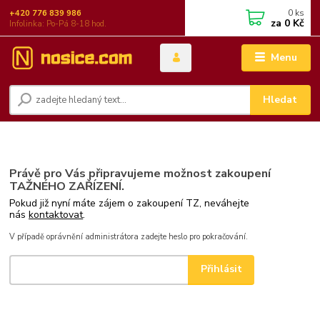
0
ks
+420 776 839 986
za
0 Kč
Infolinka: Po-Pá 8-18 hod.
Menu
Hledat
Právě pro Vás připravujeme možnost zakoupení
TAŽNÉHO ZAŘÍZENÍ.
Pokud již nyní máte zájem o zakoupení TZ, neváhejte
nás
kontaktovat
.
V případě oprávnění administrátora zadejte heslo pro pokračování.