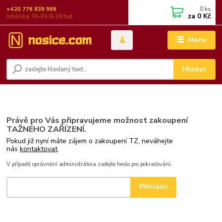
0
ks
+420 776 839 986
za
0 Kč
Infolinka: Po-Pá 8-18 hod.
Menu
Hledat
Právě pro Vás připravujeme možnost zakoupení
TAŽNÉHO ZAŘÍZENÍ.
Pokud již nyní máte zájem o zakoupení TZ, neváhejte
nás
kontaktovat
.
V případě oprávnění administrátora zadejte heslo pro pokračování.