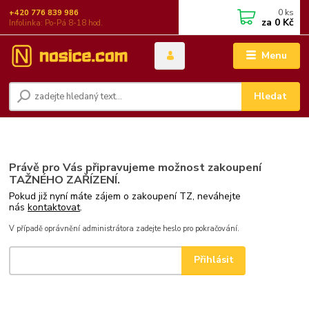
0
ks
+420 776 839 986
za
0 Kč
Infolinka: Po-Pá 8-18 hod.
Menu
Hledat
Právě pro Vás připravujeme možnost zakoupení
TAŽNÉHO ZAŘÍZENÍ.
Pokud již nyní máte zájem o zakoupení TZ, neváhejte
nás
kontaktovat
.
V případě oprávnění administrátora zadejte heslo pro pokračování.