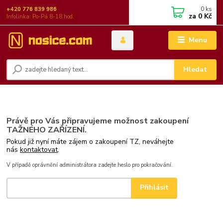
0
ks
+420 776 839 986
za
0 Kč
Infolinka: Po-Pá 8-18 hod.
Menu
Hledat
Právě pro Vás připravujeme možnost zakoupení
TAŽNÉHO ZAŘÍZENÍ.
Pokud již nyní máte zájem o zakoupení TZ, neváhejte
nás
kontaktovat
.
V případě oprávnění administrátora zadejte heslo pro pokračování.