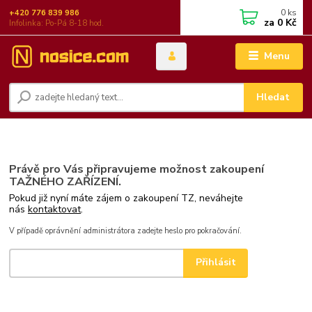
0
ks
+420 776 839 986
za
0 Kč
Infolinka: Po-Pá 8-18 hod.
Menu
Hledat
Právě pro Vás připravujeme možnost zakoupení
TAŽNÉHO ZAŘÍZENÍ.
Pokud již nyní máte zájem o zakoupení TZ, neváhejte
nás
kontaktovat
.
V případě oprávnění administrátora zadejte heslo pro pokračování.