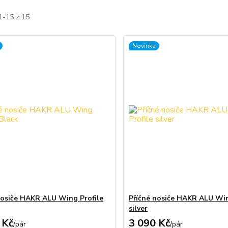
1-15 z 15
Novinka
nosiče HAKR ALU Wing Profile
Příčné nosiče HAKR ALU Win
silver
 Kč
3 090 Kč
/
pár
/
pár