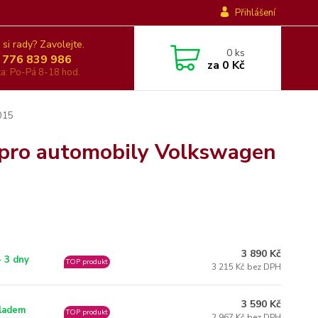
Přihlášení
 si rady? Zavolejte.
0
ks
 776 839 986
za
0 Kč
nka: Po-Pá 8-18 hod.
015
 pro automobily Volkswagen
3 890 Kč
- 3 dny
TOP produkt
3 215 Kč bez DPH
3 590 Kč
ladem
TOP produkt
2 967 Kč bez DPH