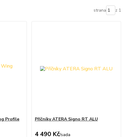
strana
z 1
g Profile
Příčníky ATERA Signo RT ALU
4 490 Kč
/
sada