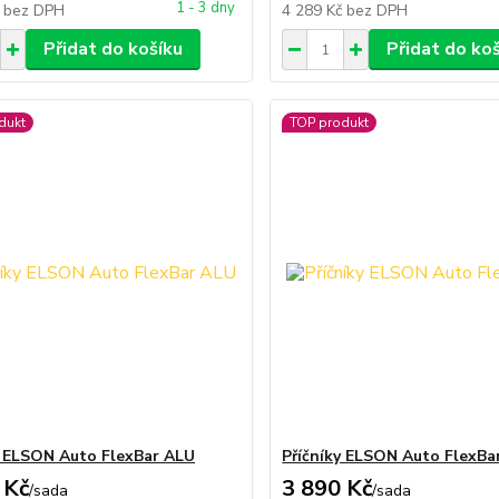
1 - 3 dny
č
bez DPH
4 289 Kč
bez DPH
Přidat do košíku
Přidat do ko
dukt
TOP produkt
y ELSON Auto FlexBar ALU
Příčníky ELSON Auto FlexBa
 Kč
3 890 Kč
/
sada
/
sada