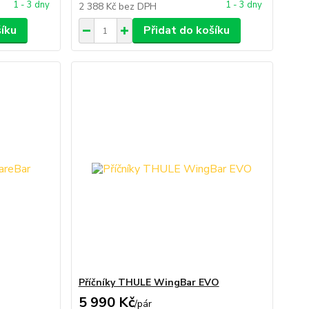
1 - 3 dny
1 - 3 dny
2 388 Kč
bez DPH
šíku
Přidat do košíku
Příčníky THULE WingBar EVO
5 990 Kč
/
pár