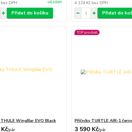
skladem
č
bez DPH
4 124 Kč
bez DPH
Přidat do košíku
Přidat do ko
TOP produkt
y THULE WingBar EVO Black
Příčníky TURTLE AIR-1 čern
 Kč
3 590 Kč
/
pár
/
pár