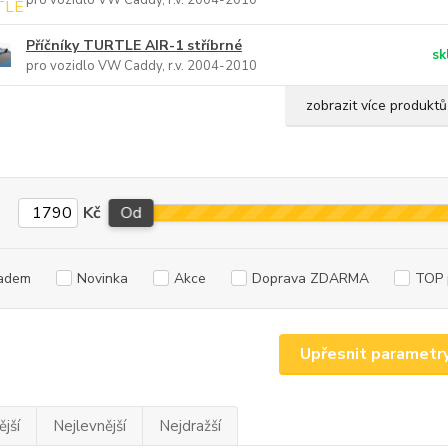
pro vozidlo VW Caddy, r.v. 2004-2010
Příčníky TURTLE AIR-1 stříbrné
sk
pro vozidlo VW Caddy, r.v. 2004-2010
zobrazit více produktů
Kč
Od
adem
Novinka
Akce
Doprava ZDARMA
TOP 
Upřesnit parametr
jší
Nejlevnější
Nejdražší