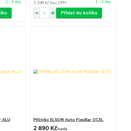
1 - 3 dny
1 - 3 dny
3 298 Kč
bez DPH
šíku
Přidat do košíku
r ALU
Příčníky ELSON Auto FlexBar OCEL
2 890 Kč
/
sada