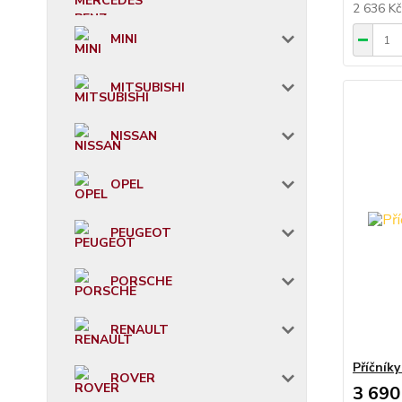
2 636 K
MINI
MITSUBISHI
NISSAN
OPEL
PEUGEOT
PORSCHE
RENAULT
Příčník
ROVER
3 690