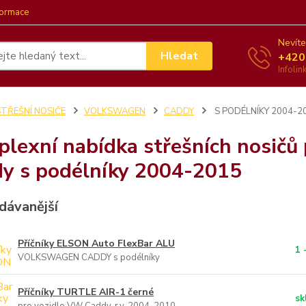
formace
Nevíte
Hledat
+420
Infoli
STŘEŠNÍ NOSIČE
VOLKSWAGEN
CADDY
S PODÉLNÍKY 2004-2
lexní nabídka střešních nosičů
y s podélníky 2004-2015
dávanější
Příčníky ELSON Auto FlexBar ALU
1 
VOLKSWAGEN CADDY s podélníky
Příčníky TURTLE AIR-1 černé
sk