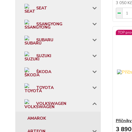
3 050 K
SEAT
SSANGYONG
TOP pro
SUBARU
SUZUKI
ŠKODA
TOYOTA
VOLKSWAGEN
AMAROK
Příčník
3 890
ARTEON