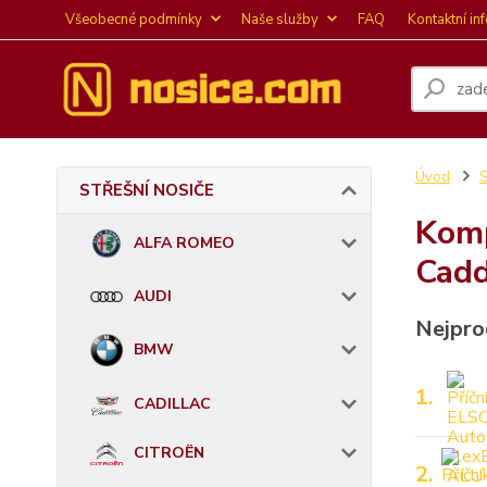
Všeobecné podmínky
Naše služby
FAQ
Kontaktní in
Úvod
STŘEŠNÍ NOSIČE
Komp
ALFA ROMEO
Cadd
AUDI
Nejpro
BMW
1.
CADILLAC
CITROËN
2.