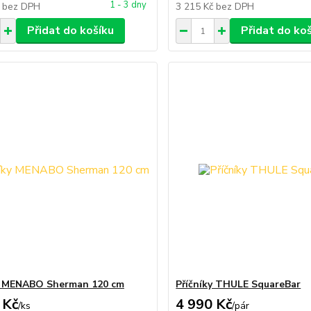
1 - 3 dny
č
bez DPH
3 215 Kč
bez DPH
Přidat do košíku
Přidat do ko
y MENABO Sherman 120 cm
Příčníky THULE SquareBar
 Kč
4 990 Kč
/
ks
/
pár