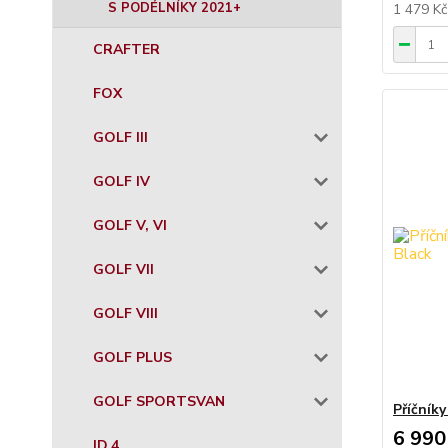
S PODÉLNÍKY 2021+
1 479 K
CRAFTER
FOX
GOLF III
GOLF IV
GOLF V, VI
GOLF VII
GOLF VIII
GOLF PLUS
GOLF SPORTSVAN
Příčník
6 990
ID.4