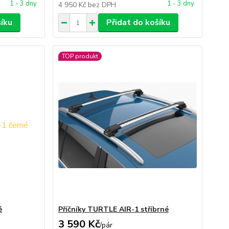
1 - 3 dny
1 - 3 dny
4 950 Kč
bez DPH
šíku
Přidat do košíku
TOP produkt
é
Příčníky TURTLE AIR-1 stříbrné
3 590 Kč
/
pár