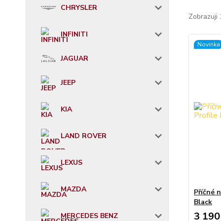
CHRYSLER
Zobrazuji 
INFINITI
Novinka
JAGUAR
JEEP
KIA
LAND ROVER
LEXUS
MAZDA
Příčné 
Black
3 190
MERCEDES BENZ