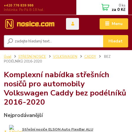
0
ks
+420 776 839 986
za
0 Kč
Infolinka: Po-Pá 8-18 hod.
Menu
Hledat
Úvod
STŘEŠNÍ NOSIČE
VOLKSWAGEN
CADDY
BEZ
PODÉLNÍKŮ 2016-2020
Komplexní nabídka střešních
nosičů pro automobily
Volkswagen Caddy bez podélníků
2016-2020
Nejprodávanější
Střešní nosiče ELSON Auto FlexBar ALU