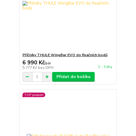
Příčníky THULE WingBar EVO do fixačních bodů
6 990 Kč
/
pár
1 - 3 dny
5 777 Kč
bez DPH
Přidat do košíku
TOP produkt