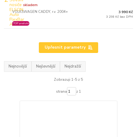
1.
skladem
VOLKSWAGEN CADDY, r.v. 2004+
3 990 Kč
3 298 Kč bez DPH
TOP produkt
Upřesnit parametry
Nejnovější
Nejlevnější
Nejdražší
Zobrazuji 1-5 z 5
strana
z 1