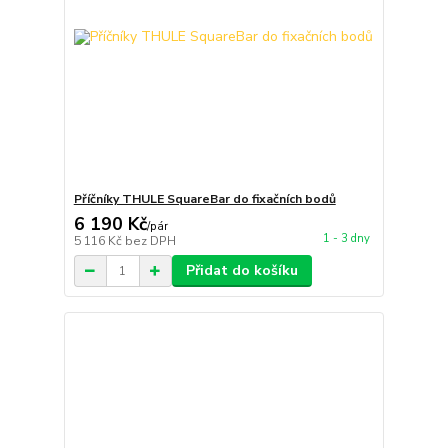
Příčníky THULE SquareBar do fixačních bodů
6 190 Kč
/
pár
1 - 3 dny
5 116 Kč
bez DPH
Přidat do košíku