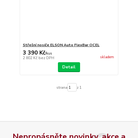
Střešní nosiče ELSON Auto FlexBar OCEL
3 390 Kč
/
kus
skladem
2 802 Kč
bez DPH
Detail
strana
z 1
Nepropásněte novinky, akce a