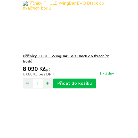
Příčníky THULE WingBar EVO Black do fixačních
bodů
8 090 Kč
/
pár
1 - 3 dny
6 686 Kč
bez DPH
Přidat do košíku