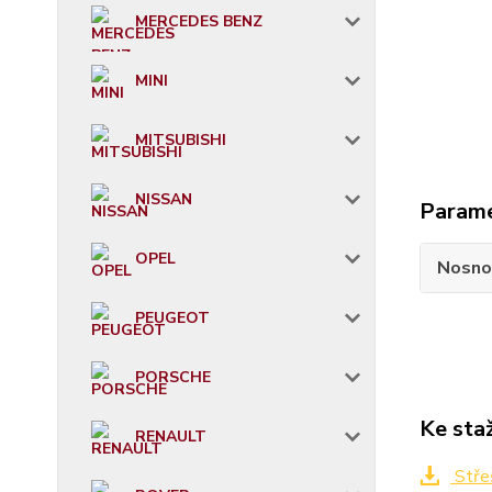
MERCEDES BENZ
MINI
MITSUBISHI
NISSAN
Param
OPEL
Nosno
PEUGEOT
PORSCHE
Ke sta
RENAULT
Stře