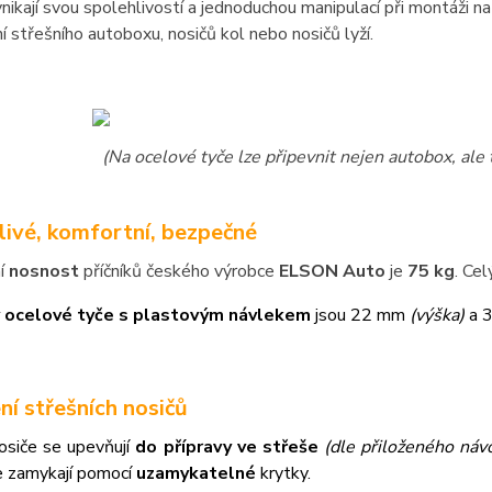
nikají svou spolehlivostí a jednoduchou manipulací při montáži 
í střešního autoboxu, nosičů kol nebo nosičů lyží.
(Na ocelové tyče lze připevnit nejen autobox, ale 
livé, komfortní, bezpečné
í
nosnost
příčníků českého výrobce
ELSON Auto
je
75 kg
. Ce
 ocelové tyče s plastovým návlekem
jsou 22 mm
(výška)
a 
ní střešních nosičů
osiče se upevňují
do přípravy ve střeše
(dle přiloženého návo
e zamykají pomocí
uzamykatelné
krytky.