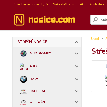
Všeobecné podmínky
Naše služby
FAQ
Kontaktní in
Úvod
STŘEŠNÍ NOSIČE
Stře
ALFA ROMEO
AUDI
BMW
CADILLAC
CITROËN