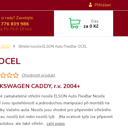
Přihlášení
 si rady? Zavolejte.
0
ks
 776 839 986
za
0 Kč
nka: Po-Pá 8-18 hod.
-2015
Střešní nosiče ELSON Auto FlexBar OCEL
 OCEL
Ohodnotit produkt
KSWAGEN CADDY, r.v. 2004+
é zamykatelné střešní nosiče ELSON Auto FlexBar Nosiče
jí svou spolehlivostí a jednoduchou manipulací při montáži na
íky Vašeho auta. Nosiče jsou vhodné pro připevnění střešního
xu, nosičů kol nebo nosičů lyží. (Na ocelové tyče lze připevnit
utobox, ale také střešn...
celý popis