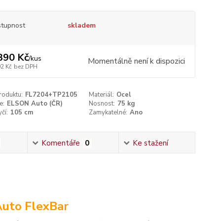
tupnost
skladem
390 Kč
/
kus
Momentálně není k dispozici
02 Kč
bez DPH
roduktu:
FL7204+TP2105
Materiál:
Ocel
e:
ELSON Auto (ČR)
Nosnost:
75 kg
čí:
105 cm
Zamykatelné:
Ano
Komentáře
0
Ke stažení
Auto FlexBar