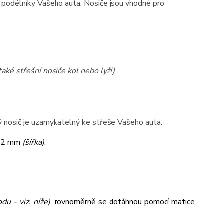
na podélníky Vašeho auta. Nosiče jsou vhodné pro
také střešní nosiče kol nebo lyží)
lý nosič je uzamykatelný ke střeše Vašeho auta.
32 mm
(šířka)
.
du - viz. níže)
,
rovnoměrně se dotáhnou pomocí matice.