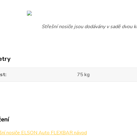
Střešní nosiče jsou dodávány v sadě dvou ku
etry
st
75 kg
žení
šní nosiče ELSON Auto FLEXBAR návod