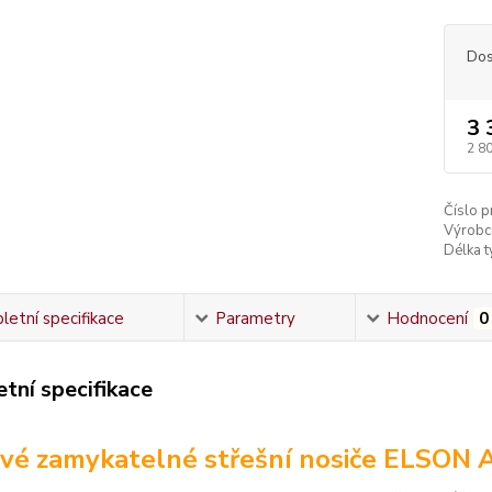
Dos
3 
2 8
Číslo p
Výrobc
Délka ty
etní specifikace
Parametry
Hodnocení
0
tní specifikace
vé zamykatelné střešní nosiče ELSON 