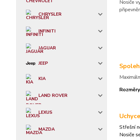
Nosiče vy
připevněn
CHRYSLER
INFINITI
JAGUAR
JEEP
Spoleh
Maximáln
KIA
Rozměry
LAND ROVER
LEXUS
Uchyce
Střešní n
MAZDA
Nosiče s