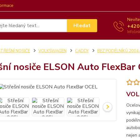
formace
Nevíte
Hledat
+420
Infoli
STŘEŠNÍ NOSIČE
VOLKSWAGEN
CADDY
BEZ PODÉLNÍKŮ 2004
šní nosiče ELSON Auto FlexBar
VOL
Ocelov
vynika
podéln
autobo
nejen a