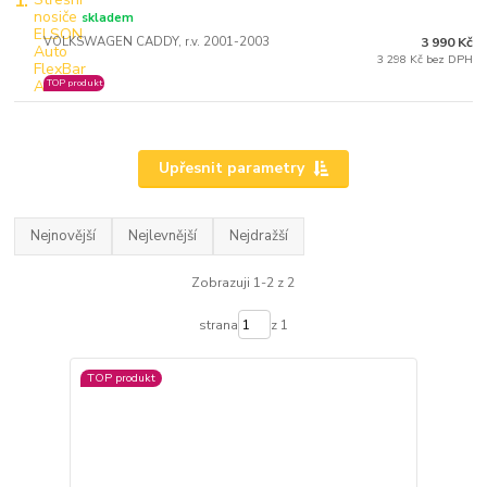
1.
skladem
VOLKSWAGEN CADDY, r.v. 2001-2003
3 990 Kč
3 298 Kč bez DPH
TOP produkt
Upřesnit parametry
Nejnovější
Nejlevnější
Nejdražší
Zobrazuji 1-2 z 2
strana
z 1
TOP produkt