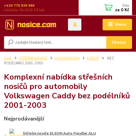
0
ks
+420 776 839 986
za
0 Kč
Infolinka: Po-Pá 8-18 hod.
Menu
Hledat
Úvod
STŘEŠNÍ NOSIČE
VOLKSWAGEN
CADDY
BEZ
PODÉLNÍKŮ 2001-2003
Komplexní nabídka střešních
nosičů pro automobily
Volkswagen Caddy bez podélníků
2001-2003
Nejprodávanější
Střešní nosiče ELSON Auto FlexBar ALU