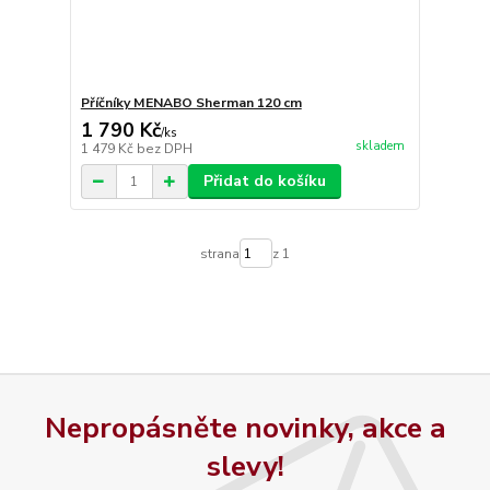
Příčníky MENABO Sherman 120 cm
1 790 Kč
/
ks
skladem
1 479 Kč
bez DPH
Přidat do košíku
strana
z 1
Nepropásněte novinky, akce a
slevy!