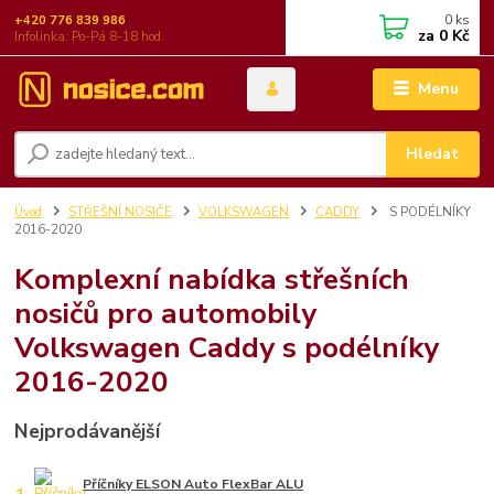
0
ks
+420 776 839 986
za
0 Kč
Infolinka: Po-Pá 8-18 hod.
Menu
Hledat
Úvod
STŘEŠNÍ NOSIČE
VOLKSWAGEN
CADDY
S PODÉLNÍKY
2016-2020
Komplexní nabídka střešních
nosičů pro automobily
Volkswagen Caddy s podélníky
2016-2020
Nejprodávanější
Příčníky ELSON Auto FlexBar ALU