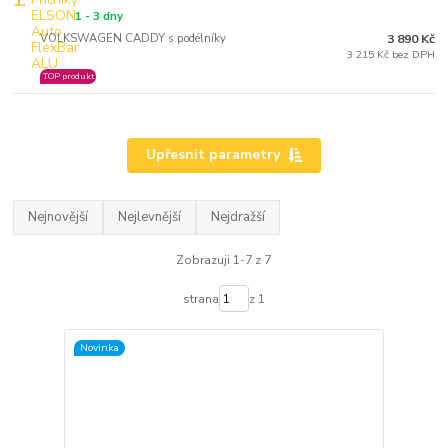
1.
1 - 3 dny
VOLKSWAGEN CADDY s podélníky
3 890 Kč
3 215 Kč bez DPH
TOP produkt
Upřesnit parametry
Nejnovější
Nejlevnější
Nejdražší
Zobrazuji 1-7 z 7
strana
z 1
Novinka