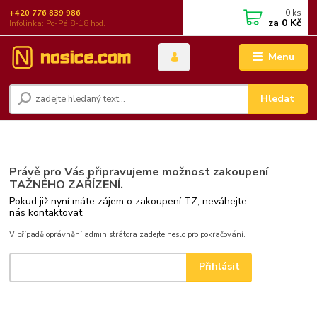
0
ks
+420 776 839 986
za
0 Kč
Infolinka: Po-Pá 8-18 hod.
Menu
Hledat
Právě pro Vás připravujeme možnost zakoupení
TAŽNÉHO ZAŘÍZENÍ.
Pokud již nyní máte zájem o zakoupení TZ, neváhejte
nás
kontaktovat
.
V případě oprávnění administrátora zadejte heslo pro pokračování.