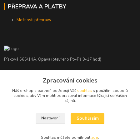
PŘEPRAVA A PLATBY
Možnosti přepravy
Písková 666/14A, Opava (otevřeno Po-Pá 9-17 hod)
Radim Kaděrka
Zpracování cookies
+420 776 839 986
Infolinka: Po-Pá 8-18 hod.
Náš e-shop a partneři potřebují Váš
souhlas
s použitím souborů
cookies, aby Vám mohli zobrazovat informace týkající se Vašich
info@nosice.com
zájmů.
Souhlasím
Nastavení
Souhlas můžete odmítnout
zde
.