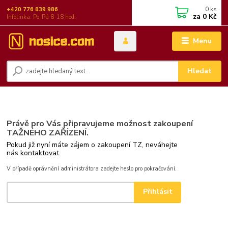
0
ks
+420 776 839 986
za
0 Kč
Infolinka: Po-Pá 8-18 hod.
Menu
Hledat
Právě pro Vás připravujeme možnost zakoupení
TAŽNÉHO ZAŘÍZENÍ.
Pokud již nyní máte zájem o zakoupení TZ, neváhejte
nás
kontaktovat
.
V případě oprávnění administrátora zadejte heslo pro pokračování.