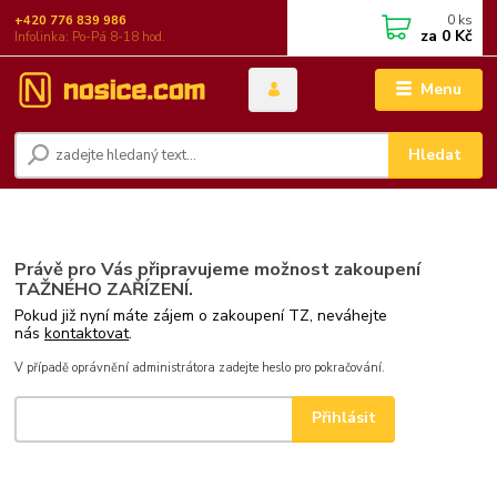
0
ks
+420 776 839 986
za
0 Kč
Infolinka: Po-Pá 8-18 hod.
Menu
Hledat
Právě pro Vás připravujeme možnost zakoupení
TAŽNÉHO ZAŘÍZENÍ.
Pokud již nyní máte zájem o zakoupení TZ, neváhejte
nás
kontaktovat
.
V případě oprávnění administrátora zadejte heslo pro pokračování.