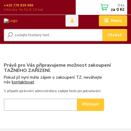
0
ks
+420 776 839 986
za
0 Kč
Infolinka: Po-Pá 8-18 hod.
Menu
Hledat
Právě pro Vás připravujeme možnost zakoupení
TAŽNÉHO ZAŘÍZENÍ.
Pokud již nyní máte zájem o zakoupení TZ, neváhejte
nás
kontaktovat
.
V případě oprávnění administrátora zadejte heslo pro pokračování.