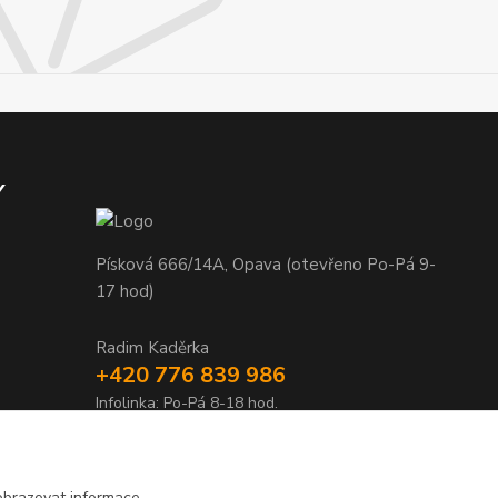
Y
Písková 666/14A, Opava (otevřeno Po-Pá 9-
17 hod)
Radim Kaděrka
+420 776 839 986
Infolinka: Po-Pá 8-18 hod.
info@nosice.com
obrazovat informace