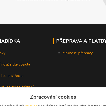
NABÍDKA
PŘEPRAVA A PLATB
oxy
Možnosti přepravy
í nosiče dle vozidla
 kol na střechu
 kol na tažné zařízení
Zpracování cookies
lyží
eři potřebují Váš
souhlas
s použitím souborů cookies, aby Vám mohli z