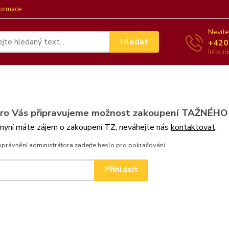
formace
Nevíte
Hledat
+420
Infoli
pro Vás připravujeme možnost zakoupení TAŽNÉHO
 nyní máte zájem o zakoupení TZ, neváhejte nás
kontaktovat
.
oprávnění administrátora zadejte heslo pro pokračování.