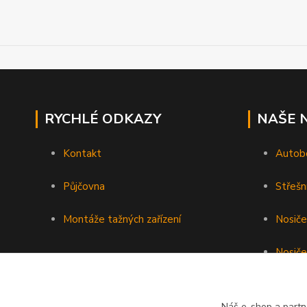
RYCHLÉ ODKAZY
NAŠE 
Kontakt
Autob
Půjčovna
Střešn
Montáže tažných zařízení
Nosiče
Nosiče
Nosiče 
Náš e-shop a partn