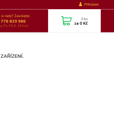
Přihlášení
 si rady? Zavolejte.
0
ks
 776 839 986
za
0 Kč
nka: Po-Pá 8-18 hod.
 ZAŘÍZENÍ.