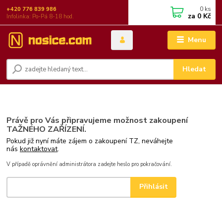
0
ks
+420 776 839 986
za
0 Kč
Infolinka: Po-Pá 8-18 hod.
Menu
Hledat
Právě pro Vás připravujeme možnost zakoupení
TAŽNÉHO ZAŘÍZENÍ.
Pokud již nyní máte zájem o zakoupení TZ, neváhejte
nás
kontaktovat
.
V případě oprávnění administrátora zadejte heslo pro pokračování.