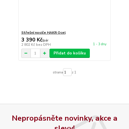
Střešní nosiče HAKR Ocel
3 390 Kč
/
pár
1 - 3 dny
2 802 Kč
bez DPH
Přidat do košíku
strana
z 1
Nepropásněte novinky, akce a
slevy!