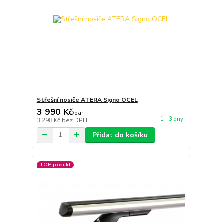
Střešní nosiče ATERA Signo OCEL
3 990 Kč
/
pár
1 - 3 dny
3 298 Kč
bez DPH
Přidat do košíku
TOP produkt