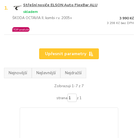
Střešní nosiče ELSON Auto FlexBar ALU
1.
skladem
ŠKODA OCTAVIA II, kombi r.v. 2005+
3 990 Kč
3 298 Kč bez DPH
TOP produkt
Upřesnit parametry
Nejnovější
Nejlevnější
Nejdražší
Zobrazuji 1-7 z 7
strana
z 1