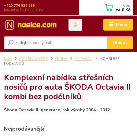
0
ks
+420 776 839 986
za
0 Kč
Infolinka: Po-Pá 8-18 hod.
Menu
Hledat
Úvod
STŘEŠNÍ NOSIČE
ŠKODA
OCTAVIA II
KOMBI BEZ
PODÉLNÍKŮ
Komplexní nabídka střešních
nosičů pro auta ŠKODA Octavia II
kombi bez podélníků
Škoda Octavia II. generace, rok výroby 2004 - 2012.
Nejprodávanější