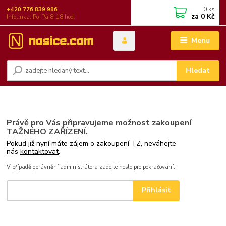
0
ks
+420 776 839 986
za
0 Kč
Infolinka: Po-Pá 8-18 hod.
Menu
Hledat
Právě pro Vás připravujeme možnost zakoupení
TAŽNÉHO ZAŘÍZENÍ.
Pokud již nyní máte zájem o zakoupení TZ, neváhejte
nás
kontaktovat
.
V případě oprávnění administrátora zadejte heslo pro pokračování.