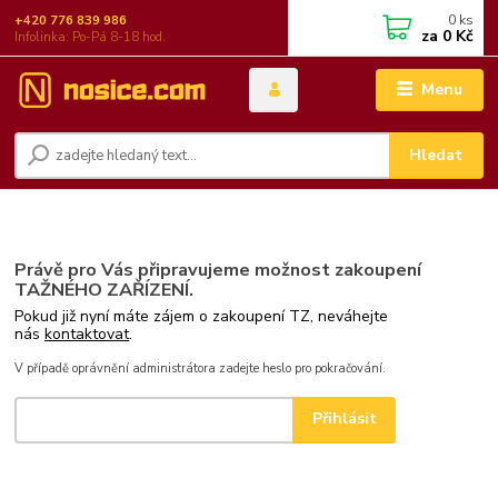
0
ks
+420 776 839 986
za
0 Kč
Infolinka: Po-Pá 8-18 hod.
Menu
Hledat
Právě pro Vás připravujeme možnost zakoupení
TAŽNÉHO ZAŘÍZENÍ.
Pokud již nyní máte zájem o zakoupení TZ, neváhejte
nás
kontaktovat
.
V případě oprávnění administrátora zadejte heslo pro pokračování.