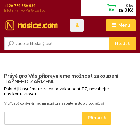
0
ks
+420 776 839 986
za
0 Kč
Infolinka: Po-Pá 8-18 hod.
Menu
Hledat
Právě pro Vás připravujeme možnost zakoupení
TAŽNÉHO ZAŘÍZENÍ.
Pokud již nyní máte zájem o zakoupení TZ, neváhejte
nás
kontaktovat
.
V případě oprávnění administrátora zadejte heslo pro pokračování.