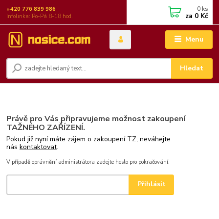
0
ks
+420 776 839 986
za
0 Kč
Infolinka: Po-Pá 8-18 hod.
Menu
Hledat
Právě pro Vás připravujeme možnost zakoupení
TAŽNÉHO ZAŘÍZENÍ.
Pokud již nyní máte zájem o zakoupení TZ, neváhejte
nás
kontaktovat
.
V případě oprávnění administrátora zadejte heslo pro pokračování.