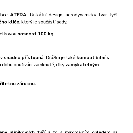
obce
ATERA
. Unikátní design, aerodynamický tvar tyčí,
ho klíče
, který je součástí sady.
 celkovou
nosnost 100 kg
.
iv
snadno přístupná
. Drážka je také
kompatibilní s
u dobu používání zamknuté, díky
zamykatelným
tříletou zárukou.
rany hliníkových tyčí
a to s maximálním ohledem na