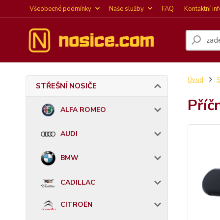
Všeobecné podmínky
Naše služby
FAQ
Kontaktní in
Úvod
STŘEŠNÍ NOSIČE
Příč
ALFA ROMEO
AUDI
BMW
CADILLAC
CITROËN