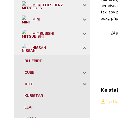
MERCEDES BENZ
aerodyna
tak, aby 
boxy, příp
MINI
(Ae
MITSUBISHI
NISSAN
BLUEBIRD
CUBE
JUKE
Ke sta
KUBISTAR
ATER
LEAF