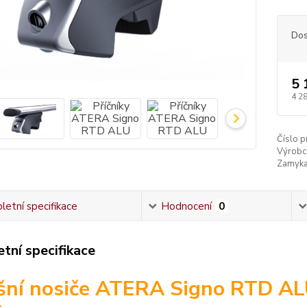
Dos
5 
4 2
Číslo p
Výrobc
Zamyka
etní specifikace
Hodnocení
0
tní specifikace
šní nosiče ATERA Signo RTD AL