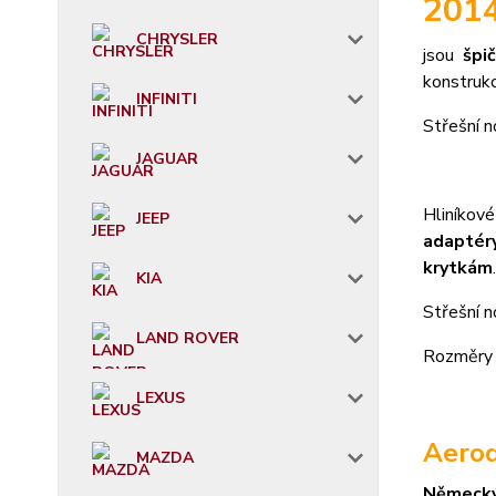
201
CHRYSLER
jsou
špi
konstruk
INFINITI
S
třešní n
JAGUAR
Hliníkov
JEEP
adaptéry
krytkám
.
KIA
Střešní 
LAND ROVER
Rozměry 
LEXUS
Aerod
MAZDA
Německ