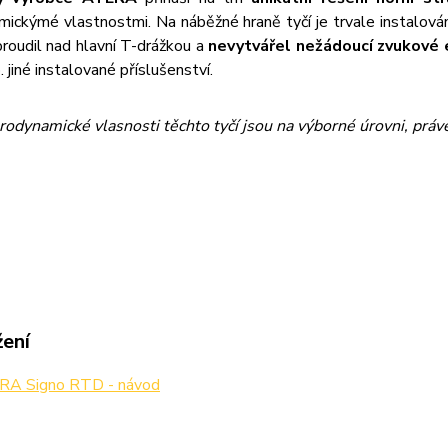
mickýmé vlastnostmi. Na náběžné hraně tyčí je trvale instalová
proudil nad hlavní T-drážkou a
nevytvářel nežádoucí zvukové 
. jiné instalované příslušenství.
rodynamické vlasnosti těchto tyčí jsou na výborné úrovni, právě
žení
A Signo RTD - návod