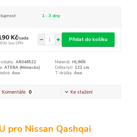
tupnost
1 - 3 dny
190 Kč
/
sada
Přidat do košíku
89 Kč
bez DPH
roduktu:
AR048522
Materiál:
HLINÍK
e:
ATERA (Německo)
Délka tyčí:
122 cm
telné:
Ano
T-drážka:
Ano
Komentáře
0
Ke stažení
U pro Nissan Qashqai