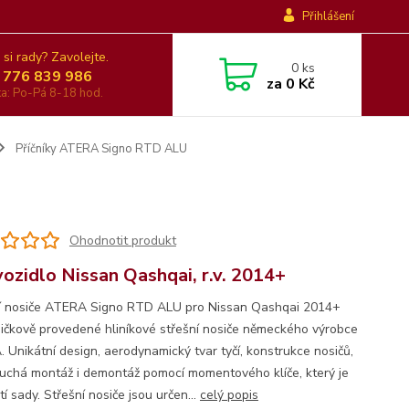
Přihlášení
 si rady? Zavolejte.
0
ks
 776 839 986
za
0 Kč
nka: Po-Pá 8-18 hod.
Příčníky ATERA Signo RTD ALU
Ohodnotit produkt
vozidlo Nissan Qashqai, r.v. 2014+
í nosiče ATERA Signo RTD ALU pro Nissan Qashqai 2014+
pičkově provedené hliníkové střešní nosiče německého výrobce
 Unikátní design, aerodynamický tvar tyčí, konstrukce nosičů,
uchá montáž i demontáž pomocí momentového klíče, který je
í sady. Střešní nosiče jsou určen...
celý popis