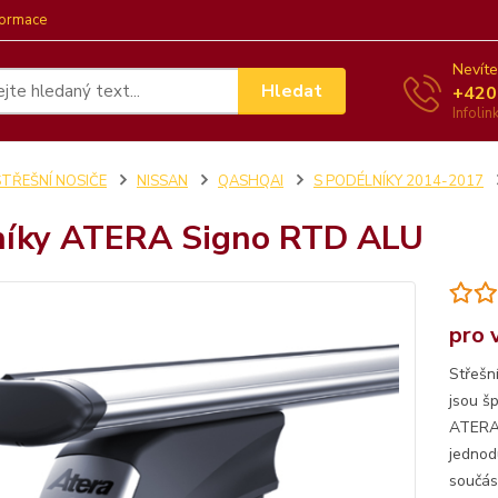
formace
Nevíte
Hledat
+420
Infoli
STŘEŠNÍ NOSIČE
NISSAN
QASHQAI
S PODÉLNÍKY 2014-2017
níky ATERA Signo RTD ALU
pro 
Střešn
jsou š
ATERA.
jednod
součást