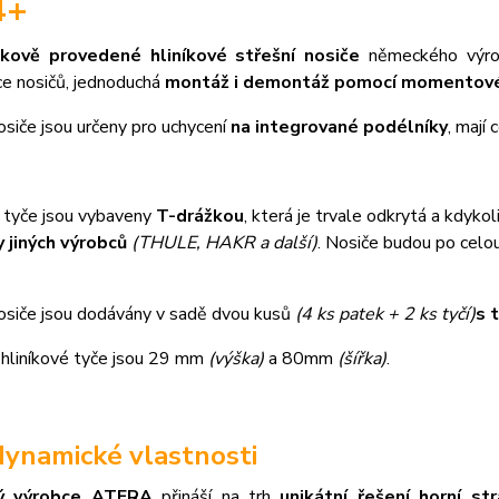
4+
čkově provedené hliníkové střešní nosiče
německého výr
ce nosičů, jednoduchá
montáž i demontáž pomocí momentové
osiče jsou určeny pro uchycení
na integrované podélníky
, mají
é tyče jsou vybaveny
T-drážkou
, která je trvale odkrytá a kdykol
 jiných výrobců
(THULE, HAKR a další)
. Nosiče budou po celo
nosiče jsou dodávány v sadě dvou kusů
(4 ks patek + 2 ks tyčí)
s 
hliníkové tyče jsou 29 mm
(výška)
a 80mm
(šířka)
.
ynamické vlastnosti
ý výrobce ATERA
přináší na trh
unikátní řešení horní st