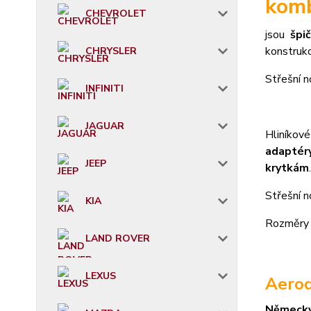
kom
CHEVROLET
jsou
špi
konstruk
CHRYSLER
S
třešní n
INFINITI
JAGUAR
Hliníkov
adaptéry
JEEP
krytkám
.
Střešní 
KIA
Rozměry 
LAND ROVER
LEXUS
Aerod
Německ