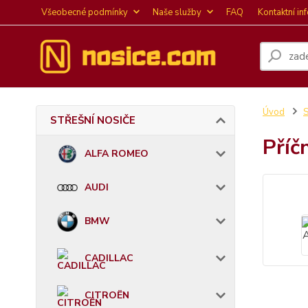
Všeobecné podmínky
Naše služby
FAQ
Kontaktní in
Úvod
STŘEŠNÍ NOSIČE
Příč
ALFA ROMEO
AUDI
BMW
CADILLAC
CITROËN