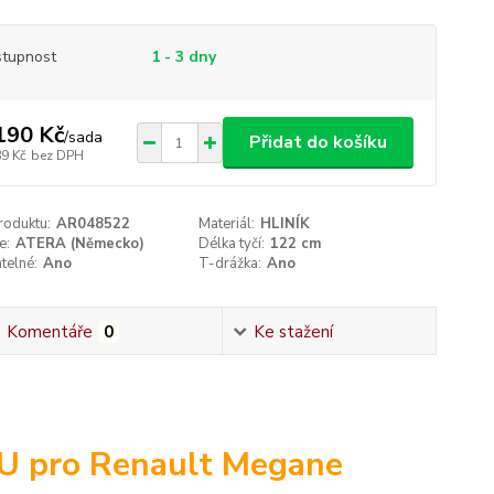
tupnost
1 - 3 dny
190 Kč
/
sada
Přidat do košíku
89 Kč
bez DPH
roduktu:
AR048522
Materiál:
HLINÍK
e:
ATERA (Německo)
Délka tyčí:
122 cm
telné:
Ano
T-drážka:
Ano
Komentáře
0
Ke stažení
U pro Renault Megane