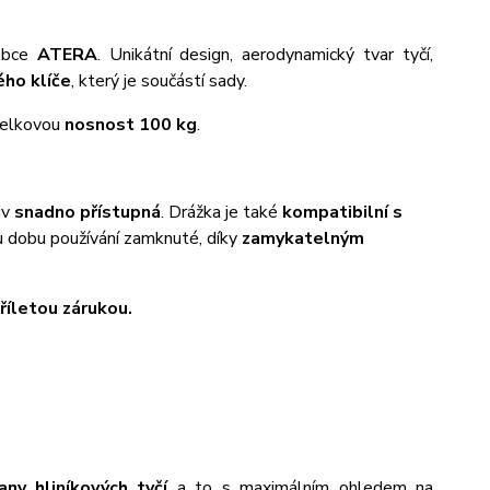
obce
ATERA
. Unikátní design, aerodynamický tvar tyčí,
ho klíče
, který je součástí sady.
 celkovou
nosnost 100 kg
.
iv
snadno přístupná
. Drážka je také
kompatibilní s
u dobu používání zamknuté, díky
zamykatelným
tříletou zárukou.
rany hliníkových tyčí
a to s maximálním ohledem na