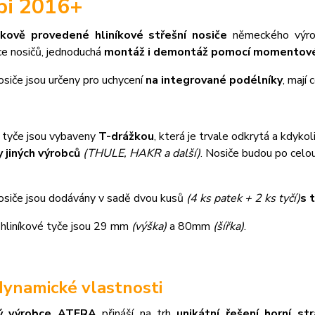
bi 2016+
čkově provedené hliníkové střešní nosiče
německého výr
ce nosičů, jednoduchá
montáž i demontáž pomocí momentové
osiče jsou určeny pro uchycení
na integrované podélníky
, mají
é tyče jsou vybaveny
T-drážkou
, která je trvale odkrytá a kdykol
 jiných výrobců
(THULE, HAKR a další)
. Nosiče budou po celo
nosiče jsou dodávány v sadě dvou kusů
(4 ks patek + 2 ks tyčí)
s 
hliníkové tyče jsou 29 mm
(výška)
a 80mm
(šířka)
.
ynamické vlastnosti
ý výrobce ATERA
přináší na trh
unikátní řešení horní st