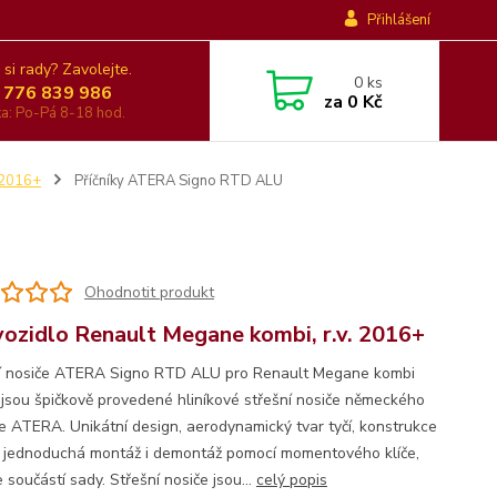
Přihlášení
 si rady? Zavolejte.
0
ks
 776 839 986
za
0 Kč
nka: Po-Pá 8-18 hod.
2016+
Příčníky ATERA Signo RTD ALU
Ohodnotit produkt
vozidlo Renault Megane kombi, r.v. 2016+
í nosiče ATERA Signo RTD ALU pro Renault Megane kombi
jsou špičkově provedené hliníkové střešní nosiče německého
e ATERA. Unikátní design, aerodynamický tvar tyčí, konstrukce
, jednoduchá montáž i demontáž pomocí momentového klíče,
e součástí sady. Střešní nosiče jsou...
celý popis