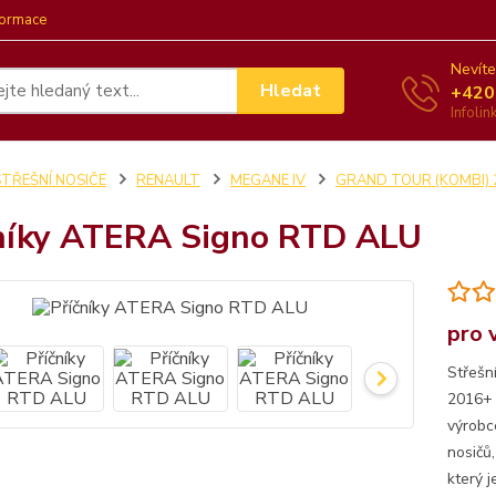
formace
Nevíte
Hledat
+420
Infoli
STŘEŠNÍ NOSIČE
RENAULT
MEGANE IV
GRAND TOUR (KOMBI) 
níky ATERA Signo RTD ALU
pro 
Střešn
2016+ 
výrobc
nosičů
který j