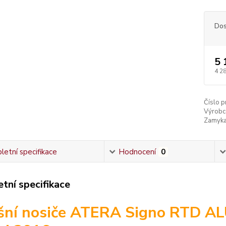
Dos
5 
4 2
Číslo p
Výrobc
Zamyka
etní specifikace
Hodnocení
0
tní specifikace
šní nosiče ATERA Signo RTD AL