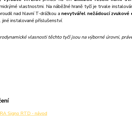
mickýmé vlastnostmi. Na náběžné hraně tyčí je trvale instalová
proudil nad hlavní T-drážkou a
nevytvářel nežádoucí zvukové 
. jiné instalované příslušenství.
rodynamické vlasnosti těchto tyčí jsou na výborné úrovni, právě
žení
A Signo RTD - návod