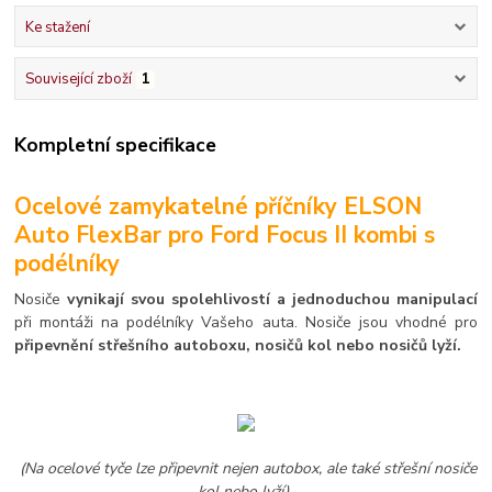
Ke stažení
Související zboží
1
Kompletní specifikace
Ocelové zamykatelné příčníky ELSON
Auto FlexBar pro Ford Focus II kombi s
podélníky
Nosiče
vynikají svou spolehlivostí a jednoduchou manipulací
při montáži na podélníky Vašeho auta. Nosiče jsou vhodné pro
připevnění střešního autoboxu, nosičů kol nebo nosičů lyží.
(Na ocelové tyče lze připevnit nejen autobox, ale také střešní nosiče
kol nebo lyží)