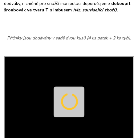
dodváky, nicméně pro snažší manipulaci doporučujeme
dokoupit
šroubovák ve tvaru T s imbusem
(viz. související zboží)
.
Příčníky jsou dodávány v sadě dvou kusů (4 ks patek + 2 ks tyčí).