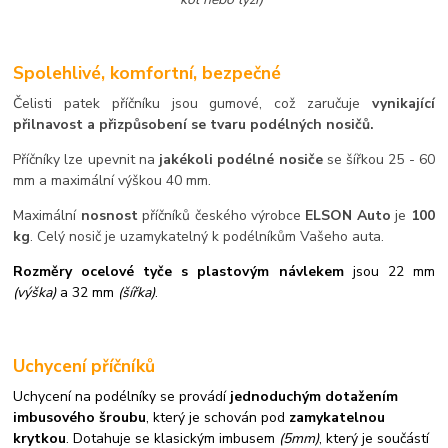
Spolehlivé, komfortní, bezpečné
Čelisti patek příčníku jsou gumové, což zaručuje
vynikající
přilnavost a přizpůsobení se tvaru podélných nosičů.
Příčníky lze upevnit na
jakékoli podélné nosiče
se šířkou 25 - 60
mm a maximální výškou 40 mm.
Maximální
nosnost
příčníků českého výrobce
ELSON Auto
je
100
kg
. Celý nosič je uzamykatelný k podélníkům Vašeho auta.
Rozměry ocelové tyče s plastovým návlekem
jsou 22 mm
(výška)
a 32 mm
(šířka)
.
Uchycení příčníků
Uchycení na podélníky se provádí
jednoduchým dotažením
imbusového šroubu
, který je schován pod
zamykatelnou
krytkou
. Dotahuje se klasickým imbusem
(5mm)
, který je součástí