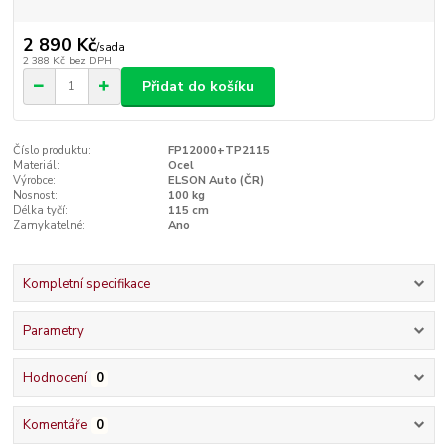
2 890 Kč
/
sada
2 388 Kč
bez DPH
Přidat do košíku
Číslo produktu:
FP12000+TP2115
Materiál:
Ocel
Výrobce:
ELSON Auto (ČR)
Nosnost:
100 kg
Délka tyčí:
115 cm
Zamykatelné:
Ano
Kompletní specifikace
Parametry
Hodnocení
0
Komentáře
0