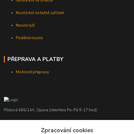
Nosiče kol na střechu
Nosiče kol na tažné zařízení
Nosiče lyží
Podélné nosiče
PŘEPRAVA A PLATBY
Možnosti přepravy
Písková 666/14A, Opava (otevřeno Po-Pá 9-17 hod)
Radim Kaděrka
+420 776 839 986
Zpracování cookies