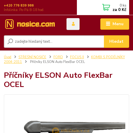
0
ks
+420 776 839 986
za
0 Kč
Infolinka: Po-Pá 8-18 hod.
Menu
Hledat
Úvod
STŘEŠNÍ NOSIČE
FORD
FOCUS II
KOMBI S PODÉLNÍKY
2004-2011
Příčníky ELSON Auto FlexBar OCEL
Příčníky ELSON Auto FlexBar
OCEL