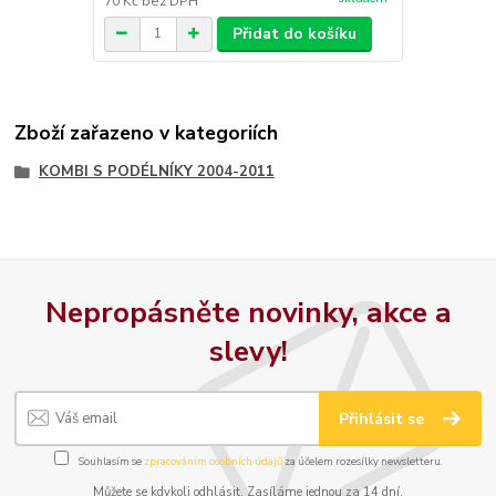
70 Kč
bez DPH
Přidat do košíku
Zboží zařazeno v kategoriích
KOMBI S PODÉLNÍKY 2004-2011
Nepropásněte novinky, akce a
slevy!
Přihlásit se
Souhlasím se
zpracováním osobních údajů
za účelem rozesílky newsletteru.
Můžete se kdykoli odhlásit. Zasíláme jednou za 14 dní.