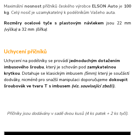
Maximální
nosnost
příčníků českého výrobce
ELSON Auto
je
100
kg
. Celý nosič je uzamykatelný k podélníkům Vašeho auta.
Rozměry ocelové tyče s plastovým návlekem
jsou 22 mm
(výška)
a 32 mm
(šířka)
.
Uchycení příčníků
Uchycení na podélníky se provádí
jednoduchým dotažením
imbusového šroubu
, který je schován pod
zamykatelnou
krytkou
. Dotahuje se klasickým imbusem
(5mm)
, který je součástí
dodváky, nicméně pro snažší manipulaci doporučujeme
dokoupit
šroubovák ve tvaru T s imbusem
(viz. související zboží)
.
Příčníky jsou dodávány v sadě dvou kusů (4 ks patek + 2 ks tyčí).