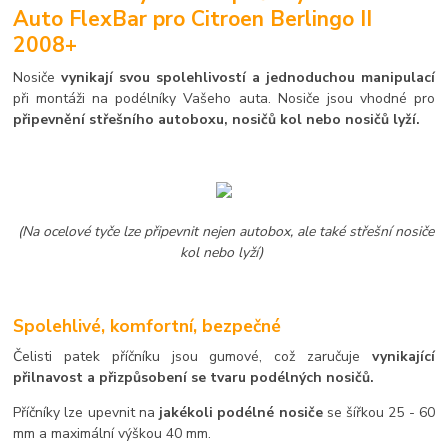
Auto FlexBar pro Citroen Berlingo II
2008+
Nosiče
vynikají svou spolehlivostí a jednoduchou manipulací
při montáži na podélníky Vašeho auta. Nosiče jsou vhodné pro
připevnění střešního autoboxu, nosičů kol nebo nosičů lyží.
(Na ocelové tyče lze připevnit nejen autobox, ale také střešní nosiče
kol nebo lyží)
Spolehlivé, komfortní, bezpečné
Čelisti patek příčníku jsou gumové, což zaručuje
vynikající
přilnavost a přizpůsobení se tvaru podélných nosičů.
Příčníky lze upevnit na
jakékoli podélné nosiče
se šířkou 25 - 60
mm a maximální výškou 40 mm.