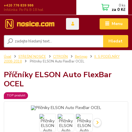
0
ks
+420 776 839 986
za
0 Kč
Infolinka: Po-Pá 8-18 hod.
Menu
Hledat
Úvod
STŘEŠNÍ NOSIČE
CITROËN
Berlingo
II. S PODÉLNÍKY
2008-2018
Příčníky ELSON Auto FlexBar OCEL
Příčníky ELSON Auto FlexBar
OCEL
TOP produkt