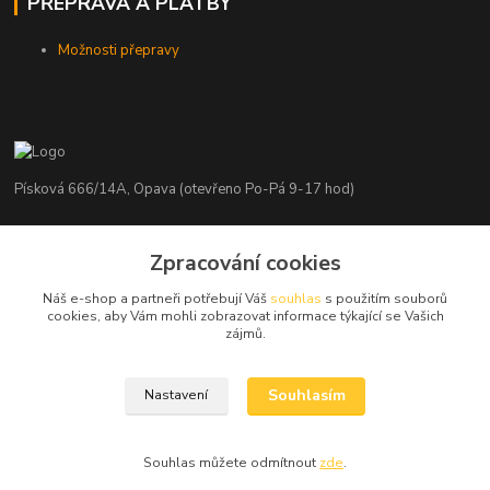
PŘEPRAVA A PLATBY
Možnosti přepravy
Písková 666/14A, Opava (otevřeno Po-Pá 9-17 hod)
Radim Kaděrka
+420 776 839 986
Zpracování cookies
Infolinka: Po-Pá 8-18 hod.
Náš e-shop a partneři potřebují Váš
souhlas
s použitím souborů
cookies, aby Vám mohli zobrazovat informace týkající se Vašich
info@nosice.com
zájmů.
Souhlasím
Nastavení
Souhlas můžete odmítnout
zde
.
Vytvořeno na
Eshop-rychle.cz