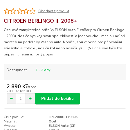
Ohodnotit produkt
CITROEN BERLINGO II, 2008+
Ocelové zamykatelné příčníky ELSON Auto FlexBar pro Citroen Berlingo
II 2008+ Nosiče vynikají svou spolehlivostí a jednoduchou manipulací při
montáži na podélníky Vašeho auta. Nosiče jsou vhodné pro připevnění
střešního autoboxu, nosičů kol nebo nosičů lyží. (Na ocelové tyče lze
připevnit nejen a...
celý popis
Dostupnost
1 - 3 dny
2 890 Kč
/
sada
2 388 Kč
bez DPH
Přidat do košíku
Číslo produktu:
FP12000+TP2135
Materiál:
Ocel
Výrobce:
ELSON Auto (ČR)