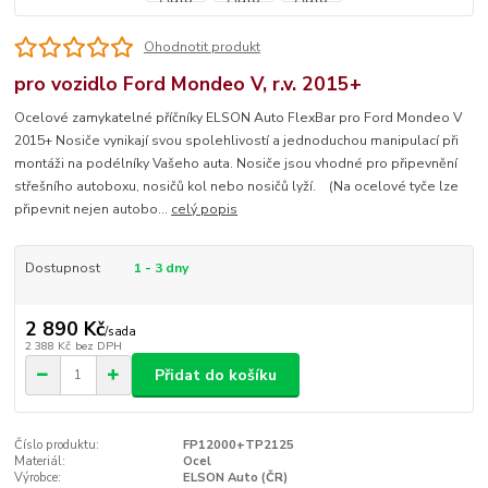
Ohodnotit produkt
pro vozidlo Ford Mondeo V, r.v. 2015+
Ocelové zamykatelné příčníky ELSON Auto FlexBar pro Ford Mondeo V
2015+ Nosiče vynikají svou spolehlivostí a jednoduchou manipulací při
montáži na podélníky Vašeho auta. Nosiče jsou vhodné pro připevnění
střešního autoboxu, nosičů kol nebo nosičů lyží. (Na ocelové tyče lze
připevnit nejen autobo...
celý popis
Dostupnost
1 - 3 dny
2 890 Kč
/
sada
2 388 Kč
bez DPH
Přidat do košíku
Číslo produktu:
FP12000+TP2125
Materiál:
Ocel
Výrobce:
ELSON Auto (ČR)