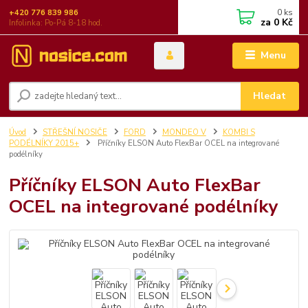
0
ks
+420 776 839 986
za
0 Kč
Infolinka: Po-Pá 8-18 hod.
Menu
Hledat
Úvod
STŘEŠNÍ NOSIČE
FORD
MONDEO V
KOMBI S
PODÉLNÍKY 2015+
Příčníky ELSON Auto FlexBar OCEL na integrované
podélníky
Příčníky ELSON Auto FlexBar
OCEL na integrované podélníky