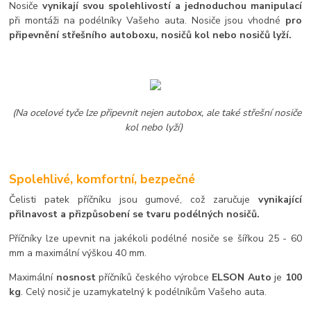
Nosiče
vynikají svou spolehlivostí a jednoduchou manipulací
při montáži na podélníky Vašeho auta. Nosiče jsou vhodné
pro
připevnění střešního autoboxu, nosičů kol nebo nosičů lyží.
(Na ocelové tyče lze připevnit nejen autobox, ale také střešní nosiče
kol nebo lyží)
Spolehlivé, komfortní, bezpečné
Čelisti patek příčníku jsou gumové, což zaručuje
vynikající
přilnavost a přizpůsobení se tvaru podélných nosičů.
Příčníky lze upevnit na jakékoli podélné nosiče se šířkou 25 - 60
mm a maximální výškou 40 mm.
Maximální
nosnost
příčníků českého výrobce
ELSON Auto
je
100
kg
. Celý nosič je uzamykatelný k podélníkům Vašeho auta.