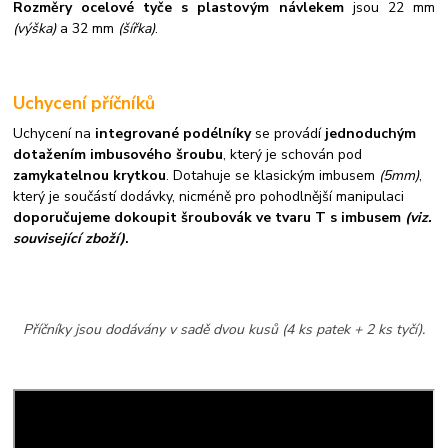
Rozměry ocelové tyče s plastovým návlekem
jsou 22 mm
(výška)
a 32 mm
(šířka)
.
Uchycení příčníků
Uchycení na
integrované podélníky
se provádí
jednoduchým
dotažením imbusového šroubu
, který je schován pod
zamykatelnou krytkou
. Dotahuje se klasickým imbusem
(5mm)
,
který je součástí dodávky, nicméně pro pohodlnější manipulaci
doporučujeme dokoupit šroubovák ve tvaru T s imbusem
(viz.
související zboží)
.
Příčníky jsou dodávány v sadě dvou kusů (4 ks patek + 2 ks tyčí).