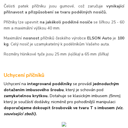
Čelisti patek příčníku jsou gumové, což zaručuje
vynikající
přilnavost a přizpůsobení se tvaru podélných nosičů.
Příčníky lze upevnit
na jakékoli podélné nosiče
se šířkou 25 - 60
mm a maximální výškou 40 mm.
Maximální
nosnost
příčníků českého výrobce
ELSON Auto
je
100
kg
. Celý nosič je uzamykatelný k podélníkům Vašeho auta.
Rozměry hliníkové tyče jsou 25 mm
(výška)
a 65 mm
(šířka)
.
Uchycení příčníků
Uchycení na
integrované podélníky
se provádí
jednoduchým
dotažením imbusového šroubu
, který je schován pod
zamykatelnou krytkou.
Dotahuje se klasickým imbusem
(5mm),
který je součástí dodávky, nicméně pro pohodlnější manipulaci
doporučejeme dokoupit šroubovák ve tvaru T s imbusem
(viz.
související zboží)
.