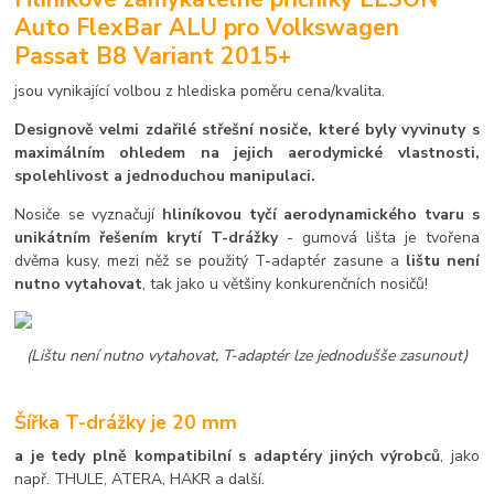
Auto FlexBar ALU pro Volkswagen
Passat B8 Variant 2015+
jsou vynikající volbou z hlediska poměru cena/kvalita.
Designově velmi zdařilé střešní nosiče, které byly vyvinuty s
maximálním ohledem na jejich aerodymické vlastnosti,
spolehlivost a jednoduchou manipulaci.
Nosiče se vyznačují
hliníkovou tyčí aerodynamického tvaru s
unikátním řešením krytí T-drážky
- gumová lišta je tvořena
dvěma kusy, mezi něž se použitý T-adaptér zasune a
lištu není
nutno vytahovat
, tak jako u většiny konkurenčních nosičů!
(Lištu není nutno vytahovat, T-adaptér lze jednodušše zasunout)
Šířka T-drážky je 20 mm
a je tedy plně kompatibilní s adaptéry jiných výrobců
, jako
např. THULE, ATERA, HAKR a další.