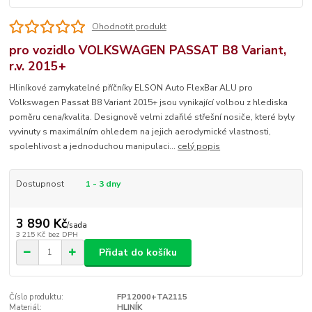
Ohodnotit produkt
pro vozidlo VOLKSWAGEN PASSAT B8 Variant,
r.v. 2015+
Hliníkové zamykatelné příčníky ELSON Auto FlexBar ALU pro
Volkswagen Passat B8 Variant 2015+ jsou vynikající volbou z hlediska
poměru cena/kvalita. Designově velmi zdařilé střešní nosiče, které byly
vyvinuty s maximálním ohledem na jejich aerodymické vlastnosti,
spolehlivost a jednoduchou manipulaci...
celý popis
Dostupnost
1 - 3 dny
3 890 Kč
/
sada
3 215 Kč
bez DPH
Přidat do košíku
Číslo produktu:
FP12000+TA2115
Materiál:
HLINÍK