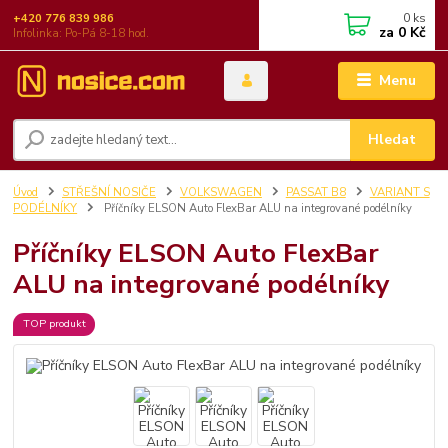
0
ks
+420 776 839 986
za
0 Kč
Infolinka: Po-Pá 8-18 hod.
Menu
Hledat
Úvod
STŘEŠNÍ NOSIČE
VOLKSWAGEN
PASSAT B8
VARIANT S
PODÉLNÍKY
Příčníky ELSON Auto FlexBar ALU na integrované podélníky
Příčníky ELSON Auto FlexBar
ALU na integrované podélníky
TOP produkt