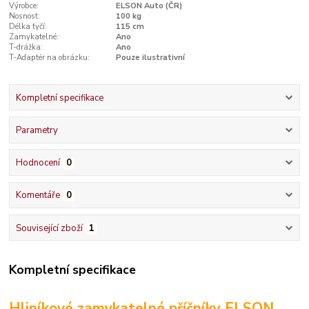
Výrobce:
ELSON Auto (ČR)
Nosnost:
100 kg
Délka tyčí:
115 cm
Zamykatelné:
Ano
T-drážka:
Ano
T-Adaptér na obrázku:
Pouze ilustrativní
Kompletní specifikace
Parametry
Hodnocení
0
Komentáře
0
Související zboží
1
Kompletní specifikace
Hliníkové zamykatelné příčníky ELSON