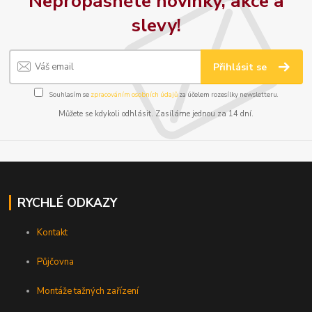
Nepropásněte novinky, akce a
slevy!
Přihlásit se
Souhlasím se
zpracováním osobních údajů
za účelem rozesílky newsletteru.
Můžete se kdykoli odhlásit. Zasíláme jednou za 14 dní.
RYCHLÉ ODKAZY
Kontakt
Půjčovna
Montáže tažných zařízení