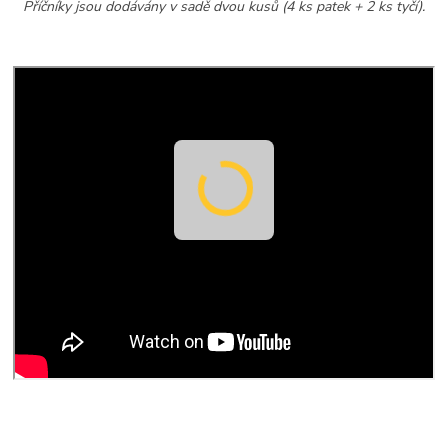
Příčníky jsou dodávány v sadě dvou kusů (4 ks patek + 2 ks tyčí).