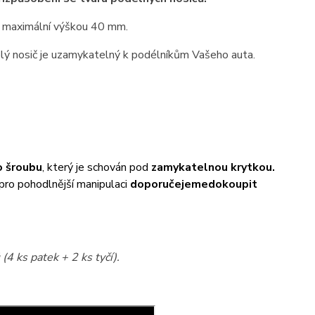
 maximální výškou 40 mm.
elý nosič je uzamykatelný k podélníkům Vašeho auta.
 šroubu
, který je schován pod
zamykatelnou krytkou.
 pro pohodlnější manipulaci
doporučejeme
dokoupit
(4 ks patek + 2 ks tyčí).