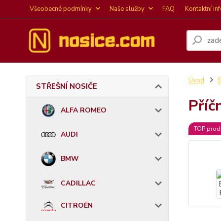
Všeobecné podmínky
Naše služby
FAQ
Kontaktní in
Úvod
STŘEŠNÍ NOSIČE
Příč
ALFA ROMEO
TOP prod
AUDI
BMW
CADILLAC
CITROËN