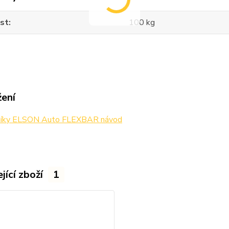
st
100 kg
žení
níky ELSON Auto FLEXBAR návod
jící zboží
1