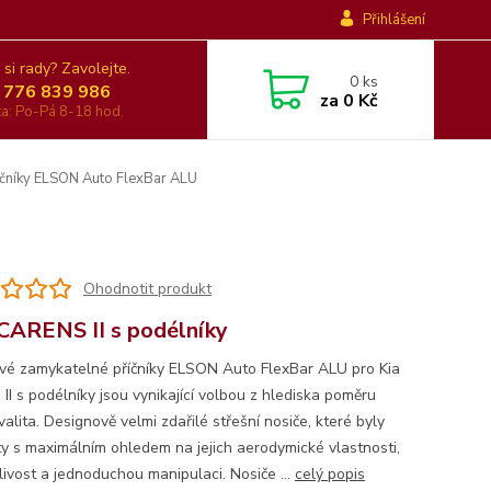
Přihlášení
 si rady? Zavolejte.
0
ks
 776 839 986
za
0 Kč
nka: Po-Pá 8-18 hod.
čníky ELSON Auto FlexBar ALU
Ohodnotit produkt
CARENS II s podélníky
ové zamykatelné příčníky ELSON Auto FlexBar ALU pro Kia
II s podélníky jsou vynikající volbou z hlediska poměru
alita. Designově velmi zdařilé střešní nosiče, které byly
ty s maximálním ohledem na jejich aerodymické vlastnosti,
livost a jednoduchou manipulaci. Nosiče ...
celý popis