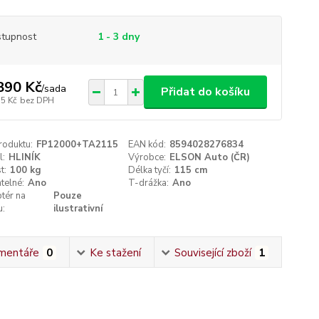
tupnost
1 - 3 dny
890 Kč
/
sada
Přidat do košíku
15 Kč
bez DPH
roduktu:
FP12000+TA2115
EAN kód:
8594028276834
l:
HLINÍK
Výrobce:
ELSON Auto (ČR)
t:
100 kg
Délka tyčí:
115 cm
telné:
Ano
T-drážka:
Ano
tér na
Pouze
u:
ilustrativní
mentáře
0
Ke stažení
Související zboží
1