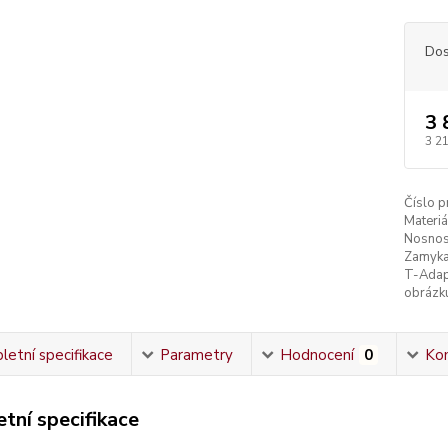
Dos
3 
3 2
Číslo p
Materiá
Nosnos
Zamyka
T-Adap
obrázk
etní specifikace
Parametry
Hodnocení
0
Ko
tní specifikace