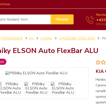
formace
Nevíte
Hledat
+420
Infoli
STŘEŠNÍ NOSIČE
KIA
CARENS
S PODÉLNÍKY 2002-2006
Pří
níky ELSON Auto FlexBar ALU
ukt
KIA 
Hliník
Carens 
cena/kv
vyvinu
spoleh