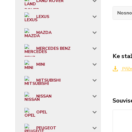
LAND ROVER
Nosno
LEXUS
MAZDA
MERCEDES BENZ
Ke sta
MINI
Příč
MITSUBISHI
NISSAN
Souvise
OPEL
PEUGEOT