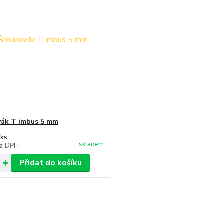
ák T imbus 5 mm
/
ks
skladem
z DPH
Přidat do košíku