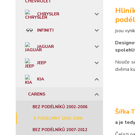
Hliní
CHRYSLER
podél
INFINITI
jsou vyni
Designov
JAGUAR
spolehli
Nosiče s
JEEP
dvěma ku
KIA
CARENS
BEZ PODÉLNÍKŮ 2002-2006
Šířka 
S PODÉLNÍKY 2002-2006
a je ted
BEZ PODÉLNÍKŮ 2007-2012
Čelisti p