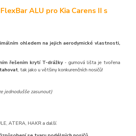
lexBar ALU pro Kia Carens II s
ximálním ohledem na jejich aerodymické vlastnosti,
ním řešením krytí T-drážky
- gumová lišta je tvořena
ytahovat
, tak jako u většiny konkurenčních nosičů!
lze jednodušše zasunout)
HULE, ATERA, HAKR a další.
přizpůsobení se tvaru podélných nosičů.