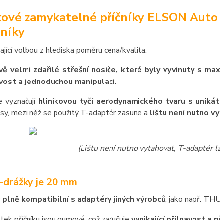
kové zamykatelné příčníky ELSON Auto F
níky
kající volbou z hlediska poměru cena/kvalita.
ě velmi zdařilé střešní nosiče, které byly vyvinuty s ma
vost a jednoduchou manipulaci.
e vyznačují
hliníkovou tyčí aerodynamického tvaru s unikát
sy, mezi něž se použitý T-adaptér zasune a
lištu není nutno v
(Lištu není nutno vytahovat, T-adaptér 
T-drážky je 20 mm
y plně kompatibilní s adaptéry jiných výrobců
, jako např. T
atek příčníku jsou gumové, což zaručuje
vynikající přilnavost a 