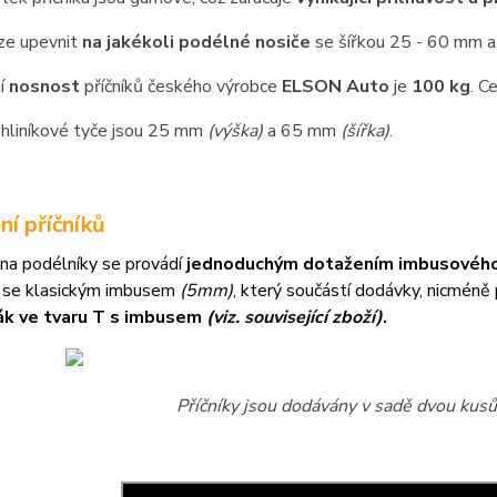
lze upevnit
na jakékoli podélné nosiče
se šířkou 25 - 60 mm a
í
nosnost
příčníků českého výrobce
ELSON Auto
je
100 kg
. C
hliníkové tyče jsou 25 mm
(výška)
a 65 mm
(šířka)
.
ní příčníků
na podélníky se provádí
jednoduchým dotažením imbusového
 se klasickým imbusem
(5mm)
, který součástí dodávky, nicméně
ák ve tvaru T s imbusem
(viz. související zboží)
.
Příčníky jsou dodávány v sadě dvou kusů 