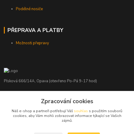
Podélné nosiče
PŘEPRAVA A PLATBY
Možnosti přepravy
Písková 666/14A, Opava (otevřeno Po-Pá 9-17 hod)
Radim Kaděrka
+420 776 839 986
Zpracování cookies
Infolinka: Po-Pá 8-18 hod.
Náš e-shop a partneři potřebují Váš
souhlas
s použitím souborů
cookies, aby Vám mohli zobrazovat informace týkající se Vašich
info@nosice.com
zájmů.