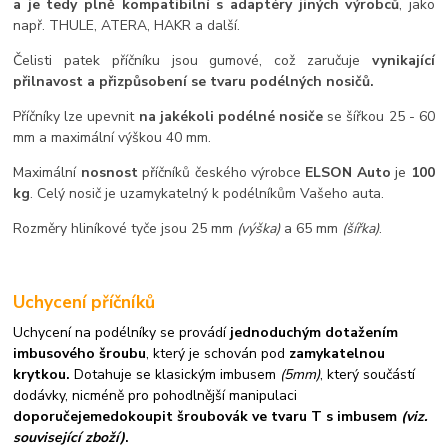
a je tedy plně kompatibilní s adaptéry jiných výrobců
, jako
např. THULE, ATERA, HAKR a další.
Čelisti patek příčníku jsou gumové, což zaručuje
vynikající
přilnavost a přizpůsobení se tvaru podélných nosičů.
Příčníky lze upevnit
na jakékoli podélné nosiče
se šířkou 25 - 60
mm a maximální výškou 40 mm.
Maximální
nosnost
příčníků českého výrobce
ELSON Auto
je
100
kg
. Celý nosič je uzamykatelný k podélníkům Vašeho auta.
Rozměry hliníkové tyče jsou 25 mm
(výška)
a 65 mm
(šířka)
.
Uchycení příčníků
Uchycení na podélníky se provádí
jednoduchým dotažením
imbusového šroubu
, který je schován pod
zamykatelnou
krytkou.
Dotahuje se klasickým imbusem
(5mm)
, který součástí
dodávky, nicméně pro pohodlnější manipulaci
doporučejeme
dokoupit šroubovák ve tvaru T s imbusem
(viz.
související zboží)
.