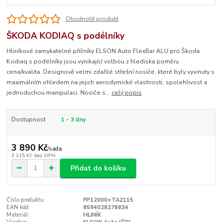
Ohodnotit produkt
ŠKODA KODIAQ s podélníky
Hliníkové zamykatelné příčníky ELSON Auto FlexBar ALU pro Škoda
Kodiaq s podélníky jsou vynikající volbou z hlediska poměru
cena/kvalita. Designově velmi zdařilé střešní nosiče, které byly vyvinuty s
maximálním ohledem na jejich aerodymické vlastnosti, spolehlivost a
jednoduchou manipulaci. Nosiče s...
celý popis
Dostupnost
1 - 3 dny
3 890 Kč
/
sada
3 215 Kč
bez DPH
Přidat do košíku
Číslo produktu:
FP12000+TA2115
EAN kód:
8594028276834
Materiál:
HLINÍK