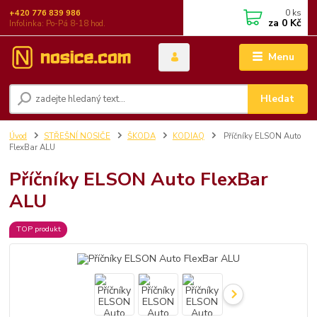
0
ks
+420 776 839 986
za
0 Kč
Infolinka: Po-Pá 8-18 hod.
Menu
Hledat
Úvod
STŘEŠNÍ NOSIČE
ŠKODA
KODIAQ
Příčníky ELSON Auto
FlexBar ALU
Příčníky ELSON Auto FlexBar
ALU
TOP produkt