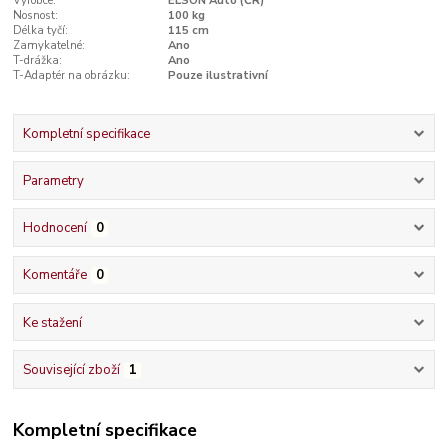
Výrobce:
ELSON Auto (ČR)
Nosnost:
100 kg
Délka tyčí:
115 cm
Zamykatelné:
Ano
T-drážka:
Ano
T-Adaptér na obrázku:
Pouze ilustrativní
Kompletní specifikace
Parametry
Hodnocení
0
Komentáře
0
Ke stažení
Související zboží
1
Kompletní specifikace