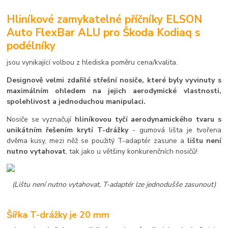
Hliníkové zamykatelné příčníky ELSON
Auto FlexBar ALU pro Škoda Kodiaq s
podélníky
jsou vynikající volbou z hlediska poměru cena/kvalita.
Designově velmi zdařilé střešní nosiče, které byly vyvinuty s
maximálním ohledem na jejich aerodymické vlastnosti,
spolehlivost a jednoduchou manipulaci.
Nosiče se vyznačují
hliníkovou tyčí aerodynamického tvaru s
unikátním řešením krytí T-drážky
- gumová lišta je tvořena
dvěma kusy, mezi něž se použitý T-adaptér zasune a
lištu není
nutno vytahovat
, tak jako u většiny konkurenčních nosičů!
(Lištu není nutno vytahovat, T-adaptér lze jednodušše zasunout)
Šířka T-drážky je 20 mm