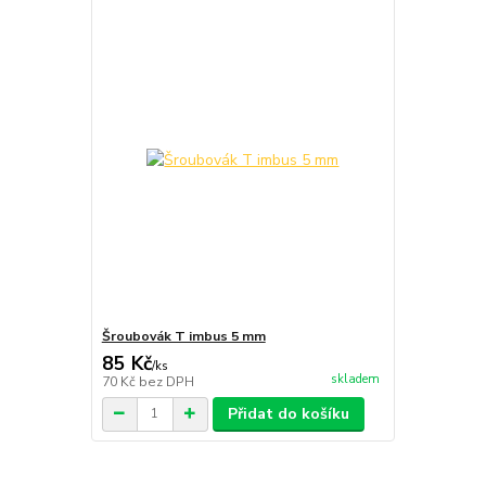
Šroubovák T imbus 5 mm
85 Kč
/
ks
skladem
70 Kč
bez DPH
Přidat do košíku