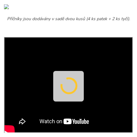
Příčníky jsou dodávány v sadě dvou kusů (4 ks patek + 2 ks tyčí).