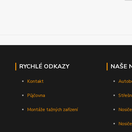
RYCHLÉ ODKAZY
NAŠE 
Kontakt
Autob
Půjčovna
Střešn
Montáže tažných zařízení
Nosiče
Nosiče