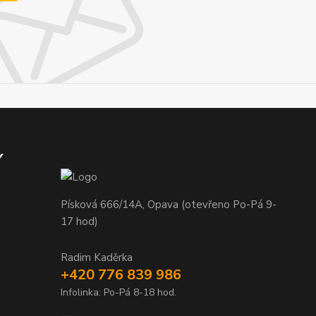
Y
Písková 666/14A, Opava (otevřeno Po-Pá 9-
17 hod)
Radim Kaděrka
+420 776 839 986
Infolinka: Po-Pá 8-18 hod.