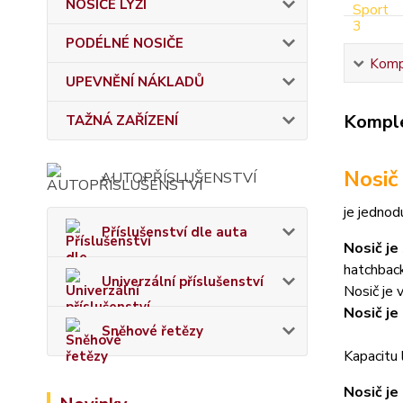
NOSIČE LYŽÍ
PODÉLNÉ NOSIČE
Kompl
UPEVNĚNÍ NÁKLADŮ
Komple
TAŽNÁ ZAŘÍZENÍ
Nosič
AUTOPŘÍSLUŠENSTVÍ
je jednod
Příslušenství dle auta
Nosič je
hatchback
Univerzální příslušenství
Nosič je
Nosič je
Sněhové řetězy
Kapacitu l
Nosič je