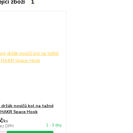
jící zboží
1
 držák nosičů kol na tažné
í HAKR Space Hook
č
/
ks
1 - 3 dny
ez DPH