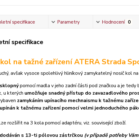
etní specifikace
Parametry
Hodnocení
0
tní specifikace
 kol na tažné zařízení ATERA Strada Sp
uchý, avšak vysoce spolehlivý hliníkový zamykatelný nosič kol na 
 sklopný
pomocí madla v jeho zadní části pod značkou a je tedy
, u kterých
umožňuje snadný přístup do zavazadlového pros
 vybaven
zamykáním upínacího mechnaismu k tažnému zařízen
 upínán k tažnému zařízení pomocí velmi jednoduchého p
ze rozšířit na 3 kola pomocí adaptéru, viz. související zboží.
 dodáván s 13-ti pólovou zástrčkou
(v případě potřeby Vám