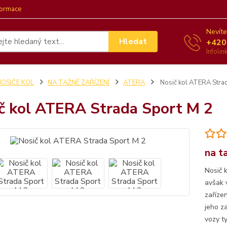
formace
Nevíte
Hledat
+420
Infoli
NOSIČE KOL
NA TAŽNÉ ZAŘÍZENÍ
ATERA
Nosič kol ATERA Stra
č kol ATERA Strada Sport M 2
na t
Nosič 
avšak 
zaříze
jeho z
vozy t