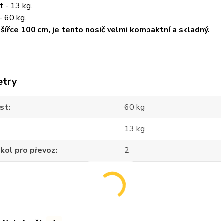
 - 13 kg.
- 60 kg.
 šířce 100 cm, je tento nosič velmi kompaktní a skladný.
etry
st
60 kg
13 kg
kol pro převoz
2