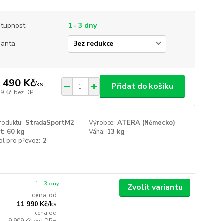
tupnost
1 - 3 dny
ianta
 490 Kč
/
ks
Přidat do košíku
69 Kč
bez DPH
roduktu:
StradaSportM2
Výrobce:
ATERA (Německo)
t:
60 kg
Váha:
13 kg
ol pro převoz:
2
1 - 3 dny
Zvolit variantu
cena od
11 990 Kč
/
ks
cena od
9 909 Kč
bez DPH