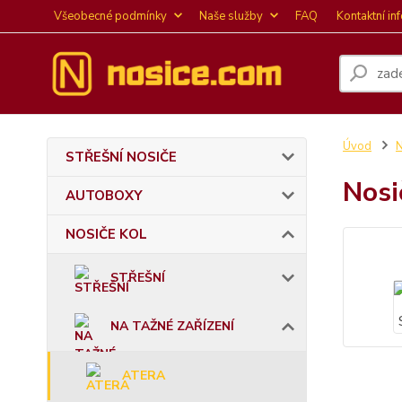
Všeobecné podmínky
Naše služby
FAQ
Kontaktní in
Úvod
STŘEŠNÍ NOSIČE
Nosi
AUTOBOXY
NOSIČE KOL
STŘEŠNÍ
NA TAŽNÉ ZAŘÍZENÍ
ATERA