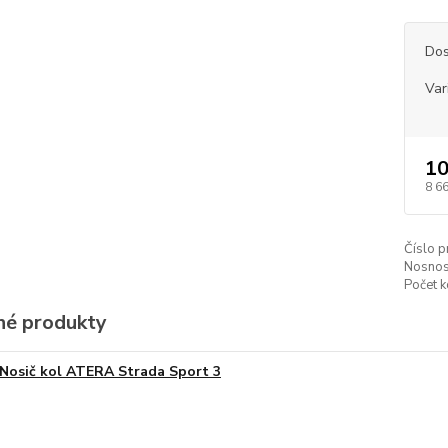
Dos
Var
10
8 6
Číslo p
Nosnos
Počet k
é produkty
Nosič kol ATERA Strada Sport 3