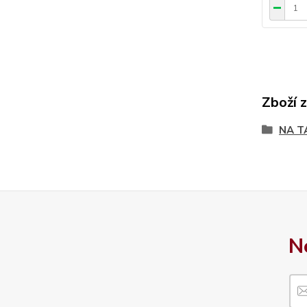
Zboží 
NA T
N