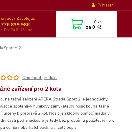
Přihlášení
 si rady? Zavolejte.
0
ks
 776 839 986
za
0 Kč
nka: Po-Pá 8-18 hod.
da Sport M 2
Ohodnotit produkt
ažné zařízení pro 2 kola
kol na tažné zařízení ATERA Strada Sport 2 je jednoduchý,
vysoce spolehlivý hliníkový zamykatelný nosič kol na tažné
ní, určený k přepravě 2 kol. Nosič je sklopný pomocí madla v
adní části pod značkou a je tedy bez problému použitelný i pro
ypu combi nebo hatchback, u ...
celý popis