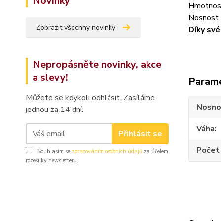
Novinky
Hmotnost
Nosnost 
Zobrazit všechny novinky
Díky své
Nepropásněte novinky, akce
a slevy!
Param
Můžete se kdykoli odhlásit. Zasíláme
Nosno
jednou za 14 dní.
Váha
Přihlásit se
Počet 
Souhlasím se
zpracováním osobních údajů
za účelem
rozesílky newsletteru.