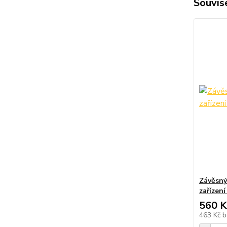
Souvise
Závěsný
zařízen
560 K
463 Kč
b