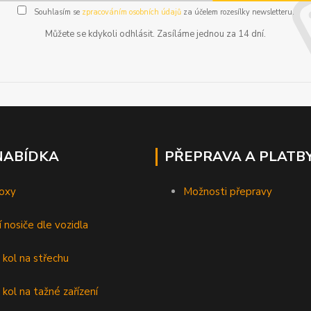
Souhlasím se
zpracováním osobních údajů
za účelem rozesílky newsletteru.
Můžete se kdykoli odhlásit. Zasíláme jednou za 14 dní.
NABÍDKA
PŘEPRAVA A PLATB
oxy
Možnosti přepravy
í nosiče dle vozidla
 kol na střechu
 kol na tažné zařízení