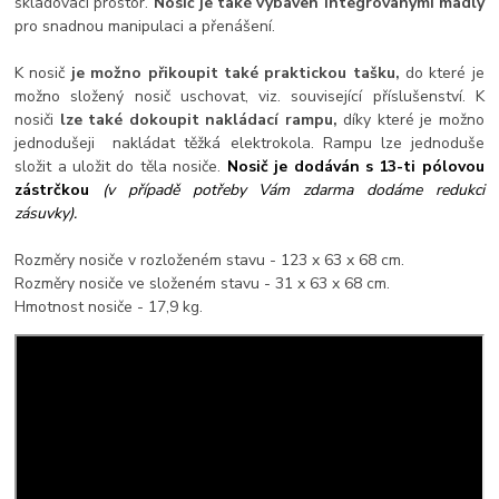
skladovací prostor.
Nosič je také vybaven integrovanými madly
pro snadnou manipulaci a přenášení.
K nosič
je možno přikoupit také praktickou tašku,
do které je
možno složený nosič uschovat, viz. související příslušenství. K
nosiči
lze také dokoupit nakládací rampu,
díky které je možno
jednodušeji nakládat těžká elektrokola. Rampu lze jednoduše
složit a uložit do těla nosiče.
Nosič je dodáván s 13-ti pólovou
zástrčkou
(v případě potřeby Vám zdarma dodáme redukci
zásuvky).
Rozměry nosiče v rozloženém stavu - 123 x 63 x 68 cm.
Rozměry nosiče ve složeném stavu - 31 x 63 x 68 cm.
Hmotnost nosiče - 17,9 kg.