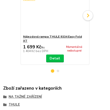
Nájezdová rampa THULE 9334 Easy Fold
Přepravní t
XT
1 699 Kč
1 090 Kč
Momentálně
/
ks
nedostupné
1 404 Kč
bez DPH
901 Kč
bez 
Detail
Zboží zařazeno v kategoriích
NA TAŽNÉ ZAŘÍZENÍ
THULE