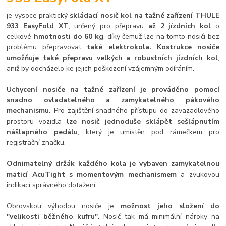
je vysoce praktický
skládací nosič kol na tažné zařízení THULE
933 EasyFold XT
, určený pro přepravu
až 2 jízdních kol
o
celkové
hmotnosti do 60 kg
, díky čemuž lze na tomto nosiči bez
problému přepravovat
také elektrokola. Kostrukce nosiče
umožňuje také přepravu velkých a robustních jízdních kol
,
aniž by docházelo ke jejich poškození vzájemným odíráním.
Uchycení nosiče na tažné zařízení je prováděno pomocí
snadno ovladatelného a zamykatelného pákového
mechanismu.
Pro zajištění snadného přístupu do zavazadlového
prostoru vozidla
lze nosič jednoduše sklápět sešlápnutím
nášlapného pedálu
, který je umístěn pod rámečkem pro
registrační značku.
Odnimatelný držák každého kola je vybaven zamykatelnou
maticí AcuTight s momentovým mechanismem
a zvukovou
indikací správného dotažení.
Obrovskou výhodou nosiče je
možnost jeho složení do
"velikosti běžného kufru".
Nosič tak má minimální nároky na