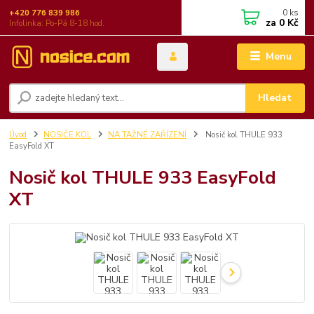
0
ks
+420 776 839 986
za
0 Kč
Infolinka: Po-Pá 8-18 hod.
Menu
Hledat
Úvod
NOSIČE KOL
NA TAŽNÉ ZAŘÍZENÍ
Nosič kol THULE 933
EasyFold XT
Nosič kol THULE 933 EasyFold
XT