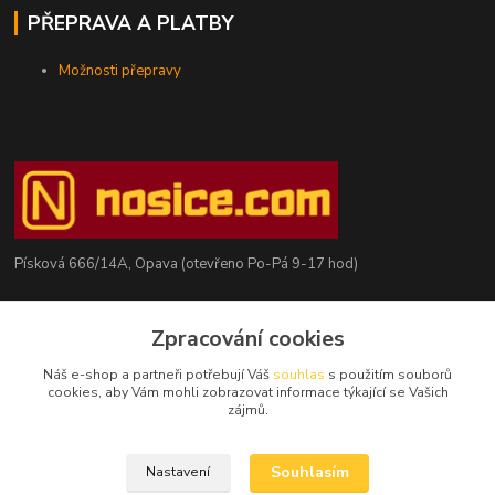
PŘEPRAVA A PLATBY
Možnosti přepravy
Písková 666/14A, Opava (otevřeno Po-Pá 9-17 hod)
Radim Kaděrka
Zpracování cookies
+420 776 839 986
Infolinka: Po-Pá 8-18 hod.
Náš e-shop a partneři potřebují Váš
souhlas
s použitím souborů
cookies, aby Vám mohli zobrazovat informace týkající se Vašich
info@nosice.com
zájmů.
Souhlasím
Nastavení